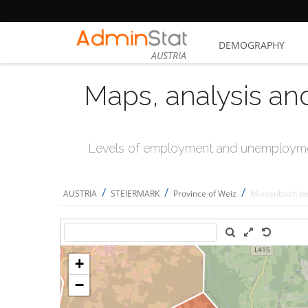
DEMOGRAPHY
AUSTRIA
Maps, analysis an
Levels of employment and unemploymen
/
/
/
AUSTRIA
STEIERMARK
Province of Weiz
Miesenbach bei