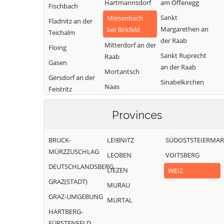
Hartmannsdorf
am Offenegg
Fischbach
Sankt
Miesenbach
Fladnitz an der
Margarethen an
bei Birkfeld
Teichalm
der Raab
Mitterdorf an der
Floing
Sankt Ruprecht
Raab
Gasen
an der Raab
Mortantsch
Gersdorf an der
Sinabelkirchen
Naas
Feistritz
Strallegg
Passail
Gleisdorf
Thannhausen
Provinces
Pischelsdorf am
Gutenberg-
Weiz
Kulm
Stenzengreith
BRUCK-
LEIBNITZ
SÜDOSTSTEIERMA
Puch bei Weiz
Hofstätten an
MÜRZZUSCHLAG
LEOBEN
VOITSBERG
der Raab
Ratten
DEUTSCHLANDSBERG
LIEZEN
WEIZ
GRAZ(STADT)
MURAU
GRAZ-UMGEBUNG
MURTAL
HARTBERG-
FÜRSTENFELD