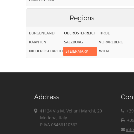
Regions
BURGENLAND
OBERÖSTERREICH
TIROL
KÄRNTEN
SALZBURG
VORARLBERG
NIEDERÖSTERREICH
WIEN
STEIERMARK
Address
Con
41124 Via M. Vellani Marchi, 20
+39 
Modena, Italy
+39
P.IVA 03466110362
inf