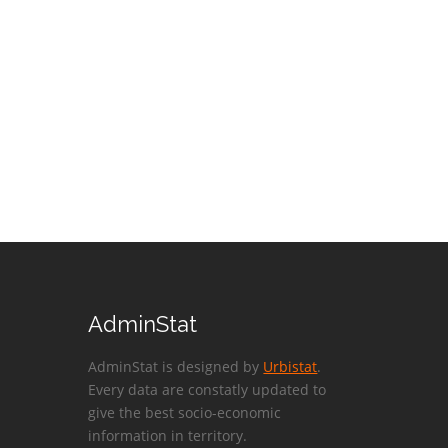
AdminStat
AdminStat is designed by
Urbistat
.
Every data are constatly updated to
give the best socio-economic
information in territory.