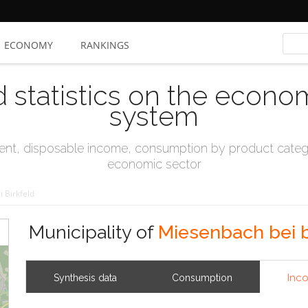
ECONOMY
RANKINGS
d statistics on the econo
system
t, disposable income, consumption by product catego
economic sector
 Birkfeld
Municipality of
Miesenbach bei b
Inc
Synthesis data
Consumption