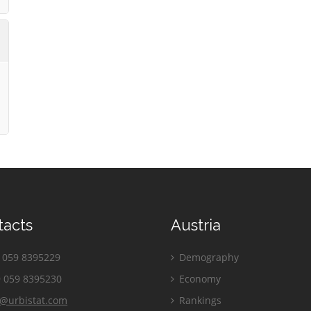
tacts
Austria
059 8395229
Demography
 059 8395230
Economy
o@urbistat.com
Rankings