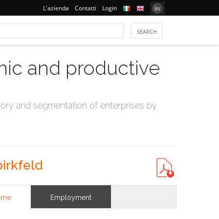
L'azienda
Contatti
Login
mic and productive
ry and segmentation of enterprises by
irkfeld
ome
Employment