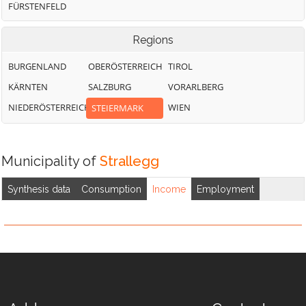
FÜRSTENFELD
Regions
BURGENLAND
OBERÖSTERREICH
TIROL
KÄRNTEN
SALZBURG
VORARLBERG
NIEDERÖSTERREICH
WIEN
STEIERMARK
Municipality of
Strallegg
Synthesis data
Consumption
Income
Employment