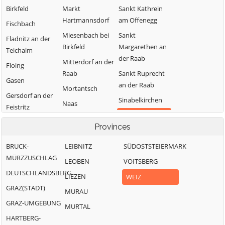
Birkfeld
Markt
Sankt Kathrein
Hartmannsdorf
am Offenegg
Fischbach
Miesenbach bei
Sankt
Fladnitz an der
Birkfeld
Margarethen an
Teichalm
der Raab
Mitterdorf an der
Floing
Raab
Sankt Ruprecht
Gasen
an der Raab
Mortantsch
Gersdorf an der
Sinabelkirchen
Naas
Feistritz
Strallegg
Passail
Gleisdorf
Provinces
Thannhausen
Pischelsdorf am
Gutenberg-
Kulm
BRUCK-
LEIBNITZ
Weiz
SÜDOSTSTEIERMARK
Stenzengreith
MÜRZZUSCHLAG
Puch bei Weiz
LEOBEN
VOITSBERG
Hofstätten an
DEUTSCHLANDSBERG
der Raab
Ratten
LIEZEN
WEIZ
GRAZ(STADT)
MURAU
GRAZ-UMGEBUNG
MURTAL
HARTBERG-