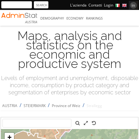
L'azienda
Contatti
Login
DEMOGRAPHY
ECONOMY
RANKINGS
AUSTRIA
Maps, analysis and
statistics on the
economic and
productive system
Levels of employment and unemployment, disposable
income, consumption by product category and
segmentation of enterprises by economic sector
/
/
/
AUSTRIA
STEIERMARK
Province of Weiz
Strallegg