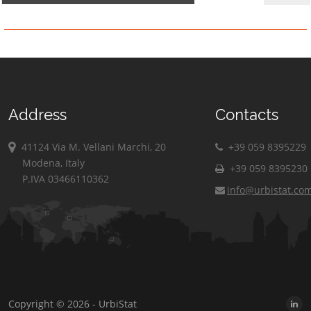
Address
Contacts
41124 Via M. Vellani Marchi, 20
+39 059 8395229
Modena, Italy
+39 059 8395230
P.IVA 03466110362
info@urbistat.co
Copyright © 2026 - UrbiStat