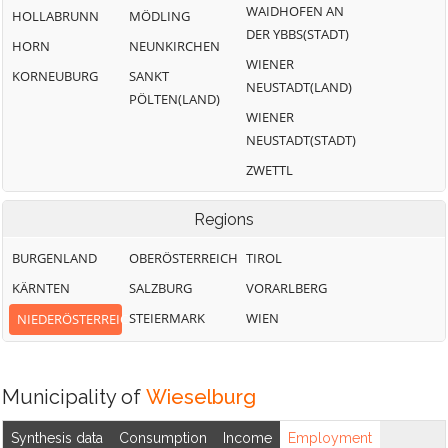
WAIDHOFEN AN
HOLLABRUNN
MÖDLING
DER YBBS(STADT)
HORN
NEUNKIRCHEN
WIENER
KORNEUBURG
SANKT
NEUSTADT(LAND)
PÖLTEN(LAND)
WIENER
NEUSTADT(STADT)
ZWETTL
Regions
BURGENLAND
OBERÖSTERREICH
TIROL
KÄRNTEN
SALZBURG
VORARLBERG
STEIERMARK
WIEN
NIEDERÖSTERREICH
Municipality of
Wieselburg
Synthesis data
Consumption
Income
Employment