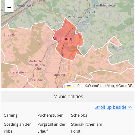
Municipalities
Stroll up beside >>
Gaming
Puchenstuben
Scheibbs
Göstling an der
Purgstall an der
Steinakirchen am
Ybbs
Erlauf
Forst