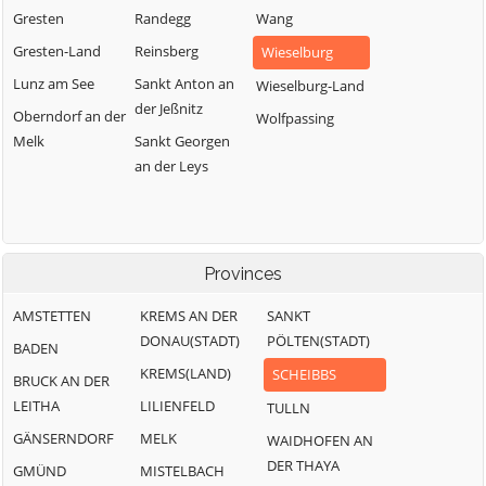
Gresten
Randegg
Wang
Gresten-Land
Reinsberg
Wieselburg
Lunz am See
Sankt Anton an
Wieselburg-Land
der Jeßnitz
Oberndorf an der
Wolfpassing
Melk
Sankt Georgen
an der Leys
Provinces
AMSTETTEN
KREMS AN DER
SANKT
DONAU(STADT)
PÖLTEN(STADT)
BADEN
KREMS(LAND)
SCHEIBBS
BRUCK AN DER
LEITHA
LILIENFELD
TULLN
GÄNSERNDORF
MELK
WAIDHOFEN AN
DER THAYA
GMÜND
MISTELBACH