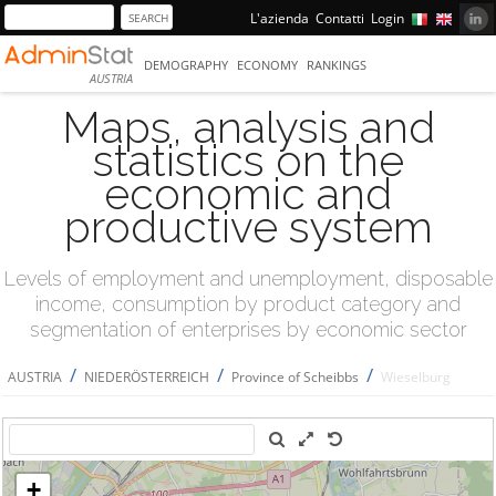
L'azienda
Contatti
Login
DEMOGRAPHY
ECONOMY
RANKINGS
AUSTRIA
Maps, analysis and
statistics on the
economic and
productive system
Levels of employment and unemployment, disposable
income, consumption by product category and
segmentation of enterprises by economic sector
/
/
/
AUSTRIA
NIEDERÖSTERREICH
Province of Scheibbs
Wieselburg