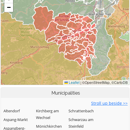
Municipalities
Stroll up beside >>
Altendorf
Kirchberg am
Schrattenbach
Wechsel
Aspang-Markt
Schwarzau am
Mönichkirchen
Steinfeld
Aspangberg-