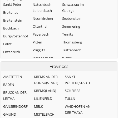
Sankt Peter
Natschbach-
Schwarzau im
Loipersbach
Gebirge
Breitenau
Neunkirchen
Seebenstein
Breitenstein
Otterthal
Semmering
Buchbach
Payerbach
Ternitz
Bürg-Vöstenhof
Pitten
Thomasberg
Edlitz
Prigglitz
Trattenbach
Enzenreith
Puchberg am
Warth
Feistritz am
Schneeberg
Wechsel
Wartmannstetten
Provinces
Raach am
Gloggnitz
Willendorf
AMSTETTEN
KREMS AN DER
SANKT
Hochgebirge
Grafenbach-
Wimpassing im
DONAU(STADT)
PÖLTEN(STADT)
BADEN
Reichenau an der
Sankt Valentin
Schwarzatale
KREMS(LAND)
SCHEIBBS
Rax
BRUCK AN DER
Grimmenstein
Würflach
LEITHA
LILIENFELD
TULLN
Sankt Corona am
Grünbach am
Zöbern
Wechsel
GÄNSERNDORF
MELK
WAIDHOFEN AN
Schneeberg
DER THAYA
Sankt Egyden am
GMÜND
MISTELBACH
Höflein an der