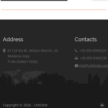
Address
Contacts
41124 Via M. Vellani Marchi, 20
+39 059 8395229
Modena, Italy
+39 059 8395230
P.IVA 03466110362
info@urbistat.co
Copyright © 2026 - UrbiStat