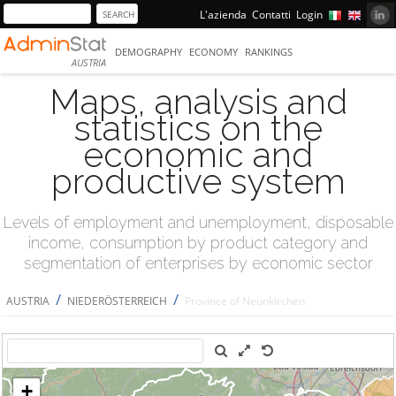
L'azienda
Contatti
Login
DEMOGRAPHY
ECONOMY
RANKINGS
AUSTRIA
Maps, analysis and
statistics on the
economic and
productive system
Levels of employment and unemployment, disposable
income, consumption by product category and
segmentation of enterprises by economic sector
/
/
AUSTRIA
NIEDERÖSTERREICH
Province of Neunkirchen