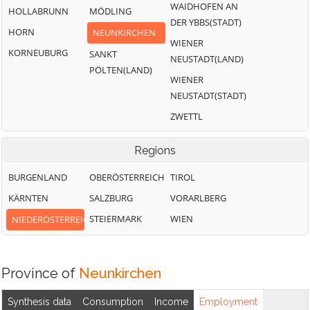
Steinfeld
WAIDHOFEN AN
HOLLABRUNN
MÖDLING
Hohen Wand
DER YBBS(STADT)
Scheiblingkirchen-
HORN
NEUNKIRCHEN
Thernberg
WIENER
KORNEUBURG
SANKT
NEUSTADT(LAND)
Schottwien
PÖLTEN(LAND)
WIENER
NEUSTADT(STADT)
ZWETTL
Regions
BURGENLAND
OBERÖSTERREICH
TIROL
KÄRNTEN
SALZBURG
VORARLBERG
STEIERMARK
WIEN
NIEDERÖSTERREICH
Province of
Neunkirchen
Synthesis data
Consumption
Income
Employment