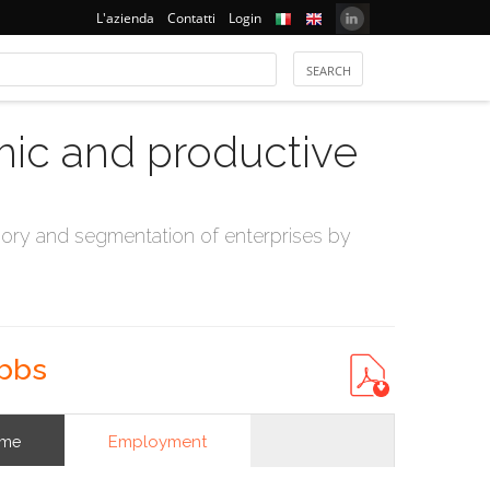
L'azienda
Contatti
Login
mic and productive
ry and segmentation of enterprises by
ybbs
Employment
ome