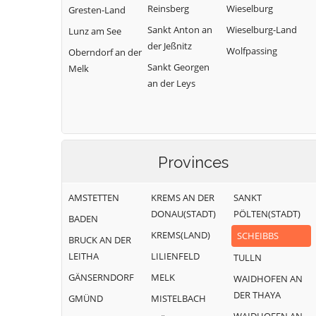
Reinsberg
Wieselburg
Gresten-Land
Sankt Anton an
Wieselburg-Land
Lunz am See
der Jeßnitz
Wolfpassing
Oberndorf an der
Sankt Georgen
Melk
an der Leys
Provinces
AMSTETTEN
KREMS AN DER
SANKT
DONAU(STADT)
PÖLTEN(STADT)
BADEN
KREMS(LAND)
SCHEIBBS
BRUCK AN DER
LEITHA
LILIENFELD
TULLN
GÄNSERNDORF
MELK
WAIDHOFEN AN
DER THAYA
GMÜND
MISTELBACH