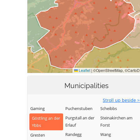
Municipalities
Stroll up beside 
Gaming
Puchenstuben
Scheibbs
Purgstall an der
Steinakirchen am
Göstling an der
Erlauf
Forst
Ybbs
Randegg
Wang
Gresten