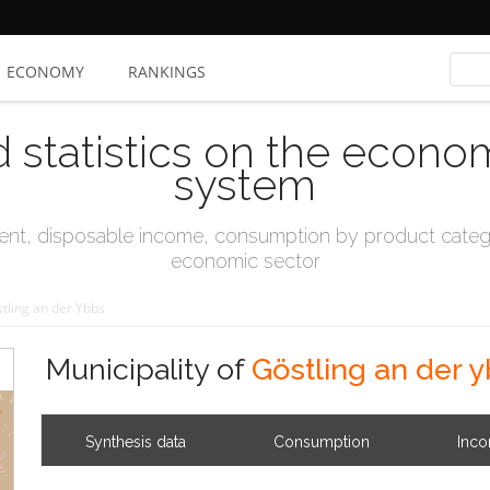
ECONOMY
RANKINGS
d statistics on the econo
system
t, disposable income, consumption by product catego
economic sector
tling an der Ybbs
Municipality of
Göstling an der 
Synthesis data
Consumption
Inc