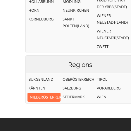
WAIDHOFEN AN
HOLLABRUNN
MÖDLING
DER YBBS(STADT)
HORN
NEUNKIRCHEN
WIENER
KORNEUBURG
SANKT
NEUSTADT(LAND)
PÖLTEN(LAND)
WIENER
NEUSTADT(STADT)
ZWETTL
Regions
BURGENLAND
OBERÖSTERREICH
TIROL
KÄRNTEN
SALZBURG
VORARLBERG
STEIERMARK
WIEN
NIEDERÖSTERREICH