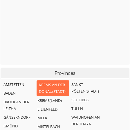
Provinces
AMSTETTEN
SANKT
KREMS AN DER
PÖLTEN(STADT)
DONAU(STADT)
BADEN
SCHEIBBS
KREMS(LAND)
BRUCK AN DER
LEITHA
TULLN
LILIENFELD
GÄNSERNDORF
WAIDHOFEN AN
MELK
DER THAYA
GMÜND
MISTELBACH