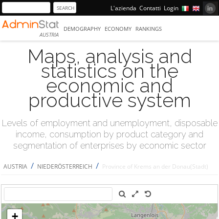
L'azienda
Contatti
Login
DEMOGRAPHY
ECONOMY
RANKINGS
AUSTRIA
Maps, analysis and
statistics on the
economic and
productive system
Levels of employment and unemployment, disposable
income, consumption by product category and
segmentation of enterprises by economic sector
/
/
AUSTRIA
NIEDERÖSTERREICH
Province of Krems an der Donau(Stadt)