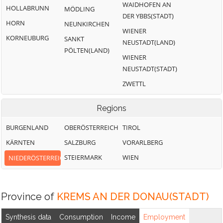
WAIDHOFEN AN
HOLLABRUNN
MÖDLING
DER YBBS(STADT)
HORN
NEUNKIRCHEN
WIENER
KORNEUBURG
SANKT
NEUSTADT(LAND)
PÖLTEN(LAND)
WIENER
NEUSTADT(STADT)
ZWETTL
Regions
BURGENLAND
OBERÖSTERREICH
TIROL
KÄRNTEN
SALZBURG
VORARLBERG
STEIERMARK
WIEN
NIEDERÖSTERREICH
Province of
KREMS AN DER DONAU(STADT)
Synthesis data
Consumption
Income
Employment