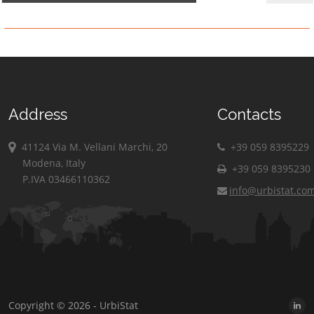
Address
Contacts
41124 Via M. Vellani Marchi, 20
+39 059 8395229
Modena, Italy
+39 059 8395230
P.IVA 03466110362
info@urbistat.co
Copyright © 2026 - UrbiStat