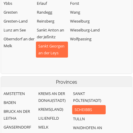
Ybbs
Erlauf
Forst
Gresten
Randegg
Wang
Gresten-Land
Reinsberg
Wieselburg
Lunz am See
Sankt Anton an
Wieselburg-Land
der Jeßnitz
Oberndorf an der
Wolfpassing
Melk
Sankt Georgen
an der Leys
Provinces
AMSTETTEN
KREMS AN DER
SANKT
DONAU(STADT)
PÖLTEN(STADT)
BADEN
KREMS(LAND)
SCHEIBBS
BRUCK AN DER
LEITHA
LILIENFELD
TULLN
GÄNSERNDORF
MELK
WAIDHOFEN AN