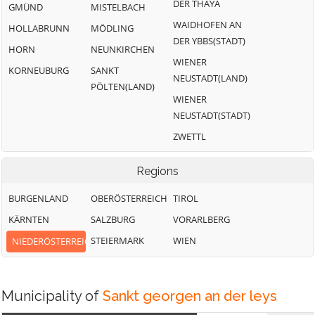
DER THAYA
GMÜND
MISTELBACH
WAIDHOFEN AN
HOLLABRUNN
MÖDLING
DER YBBS(STADT)
HORN
NEUNKIRCHEN
WIENER
KORNEUBURG
SANKT
NEUSTADT(LAND)
PÖLTEN(LAND)
WIENER
NEUSTADT(STADT)
ZWETTL
Regions
BURGENLAND
OBERÖSTERREICH
TIROL
KÄRNTEN
SALZBURG
VORARLBERG
STEIERMARK
WIEN
NIEDERÖSTERREICH
Municipality of
Sankt georgen an der leys