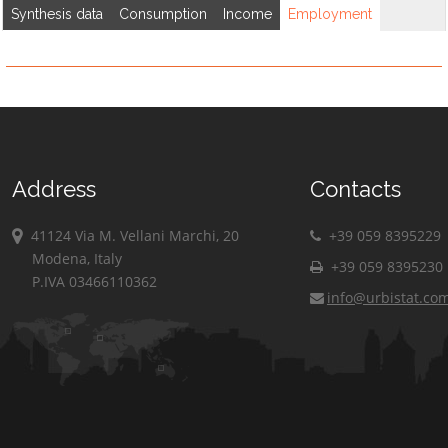
Synthesis data
Consumption
Income
Employment
Address
Contacts
41124 Via M. Vellani Marchi, 20
+39 059 8395229
Modena, Italy
+39 059 8395230
P.IVA 03466110362
info@urbistat.co