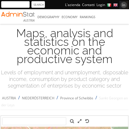
L'azienda
Contatti
Login
DEMOGRAPHY
ECONOMY
RANKINGS
AUSTRIA
Maps, analysis and
statistics on the
economic and
productive system
Levels of employment and unemployment, disposable
income, consumption by product category and
segmentation of enterprises by economic sector
/
/
/
AUSTRIA
NIEDERÖSTERREICH
Province of Scheibbs
Sankt Georgen an
der Leys