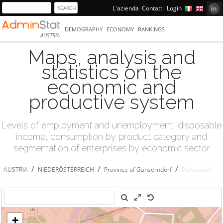
L'azienda
Contatti
Login
DEMOGRAPHY
ECONOMY
RANKINGS
AUSTRIA
Maps, analysis and
statistics on the
economic and
productive system
Levels of employment and unemployment, disposable
income, consumption by product category and
segmentation of enterprises by economic sector
/
/
/
AUSTRIA
NIEDERÖSTERREICH
Province of Gänserndorf
Parbasdorf