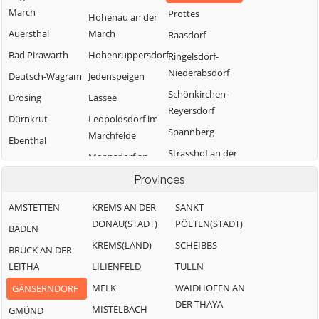
March
Prottes
Hohenau an der
Auersthal
March
Raasdorf
Bad Pirawarth
Hohenruppersdorf
Ringelsdorf-
Niederabsdorf
Deutsch-Wagram
Jedenspeigen
Schönkirchen-
Drösing
Lassee
Reyersdorf
Dürnkrut
Leopoldsdorf im
Spannberg
Marchfelde
Ebenthal
Strasshof an der
Mannsdorf an
Eckartsau
Nordbahn
der Donau
Provinces
Engelhartstetten
Sulz im
Marchegg
Gänserndorf
AMSTETTEN
KREMS AN DER
Weinviertel
SANKT
Markgrafneusiedl
DONAU(STADT)
PÖLTEN(STADT)
Glinzendorf
BADEN
Untersiebenbrunn
Matzen-
KREMS(LAND)
SCHEIBBS
Groß-Enzersdorf
BRUCK AN DER
Velm-Götzendorf
Raggendorf
LEITHA
LILIENFELD
TULLN
Groß-
Weiden an der
Neusiedl an der
Schweinbarth
MELK
March
WAIDHOFEN AN
GÄNSERNDORF
Zaya
DER THAYA
MISTELBACH
Weikendorf
GMÜND
Obersiebenbrunn