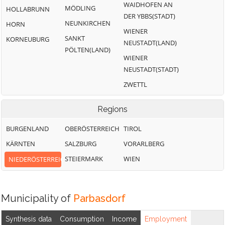
WAIDHOFEN AN
MÖDLING
Zistersdorf
HOLLABRUNN
Orth an der
DER YBBS(STADT)
Donau
NEUNKIRCHEN
HORN
WIENER
SANKT
KORNEUBURG
NEUSTADT(LAND)
PÖLTEN(LAND)
WIENER
NEUSTADT(STADT)
ZWETTL
Regions
BURGENLAND
OBERÖSTERREICH
TIROL
KÄRNTEN
SALZBURG
VORARLBERG
STEIERMARK
WIEN
NIEDERÖSTERREICH
Municipality of
Parbasdorf
Synthesis data
Consumption
Income
Employment