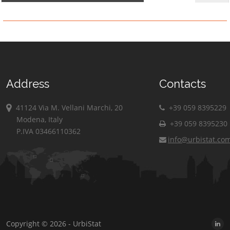
Address
Contacts
41124 Via M. Vellani Marchi, 20
+39 059 8395229
Modena, Italy
+39 059 8395230
P.IVA 03466110362
info@urbistat.co
Copyright © 2026 - UrbiStat