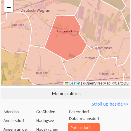
Municipalities
Stroll up beside >>
Aderklaa
Großhofen
Palterndorf-
Dobermannsdorf
Andlersdorf
Haringsee
Parbasdorf
Angern an der
Hauskirchen