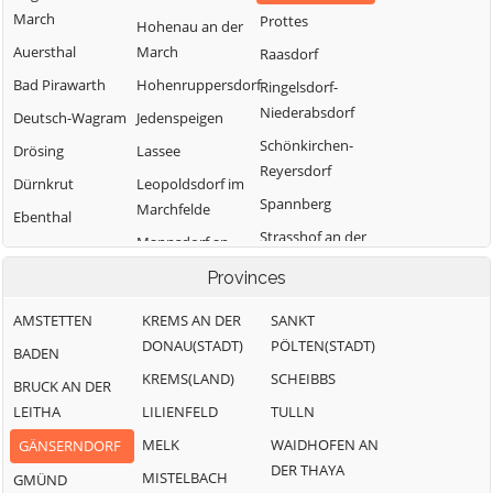
March
Prottes
Hohenau an der
Auersthal
March
Raasdorf
Bad Pirawarth
Hohenruppersdorf
Ringelsdorf-
Niederabsdorf
Deutsch-Wagram
Jedenspeigen
Schönkirchen-
Drösing
Lassee
Reyersdorf
Dürnkrut
Leopoldsdorf im
Spannberg
Marchfelde
Ebenthal
Strasshof an der
Mannsdorf an
Eckartsau
Nordbahn
der Donau
Provinces
Engelhartstetten
Sulz im
Marchegg
Gänserndorf
AMSTETTEN
KREMS AN DER
Weinviertel
SANKT
Markgrafneusiedl
DONAU(STADT)
PÖLTEN(STADT)
Glinzendorf
BADEN
Untersiebenbrunn
Matzen-
KREMS(LAND)
SCHEIBBS
Groß-Enzersdorf
BRUCK AN DER
Velm-Götzendorf
Raggendorf
LEITHA
LILIENFELD
TULLN
Groß-
Weiden an der
Neusiedl an der
Schweinbarth
MELK
March
WAIDHOFEN AN
GÄNSERNDORF
Zaya
DER THAYA
MISTELBACH
Weikendorf
GMÜND
Obersiebenbrunn