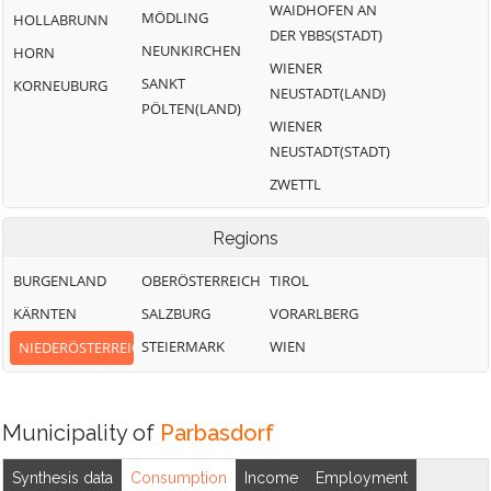
WAIDHOFEN AN
MÖDLING
Zistersdorf
HOLLABRUNN
Orth an der
DER YBBS(STADT)
Donau
NEUNKIRCHEN
HORN
WIENER
SANKT
KORNEUBURG
NEUSTADT(LAND)
PÖLTEN(LAND)
WIENER
NEUSTADT(STADT)
ZWETTL
Regions
BURGENLAND
OBERÖSTERREICH
TIROL
KÄRNTEN
SALZBURG
VORARLBERG
STEIERMARK
WIEN
NIEDERÖSTERREICH
Municipality of
Parbasdorf
Synthesis data
Consumption
Income
Employment