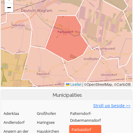
Municipalities
Stroll up beside >>
Aderklaa
Großhofen
Palterndorf-
Dobermannsdorf
Andlersdorf
Haringsee
Parbasdorf
Angern an der
Hauskirchen