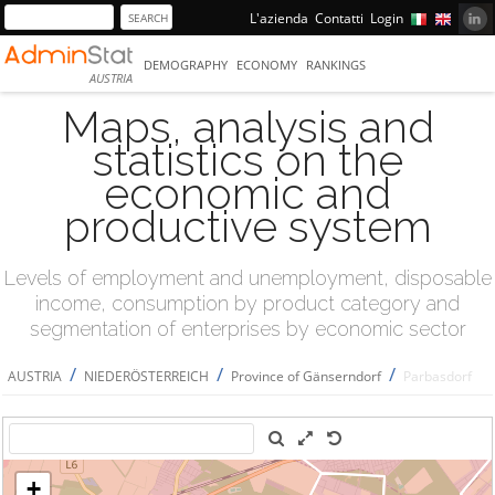
L'azienda
Contatti
Login
DEMOGRAPHY
ECONOMY
RANKINGS
AUSTRIA
Maps, analysis and
statistics on the
economic and
productive system
Levels of employment and unemployment, disposable
income, consumption by product category and
segmentation of enterprises by economic sector
/
/
/
AUSTRIA
NIEDERÖSTERREICH
Province of Gänserndorf
Parbasdorf