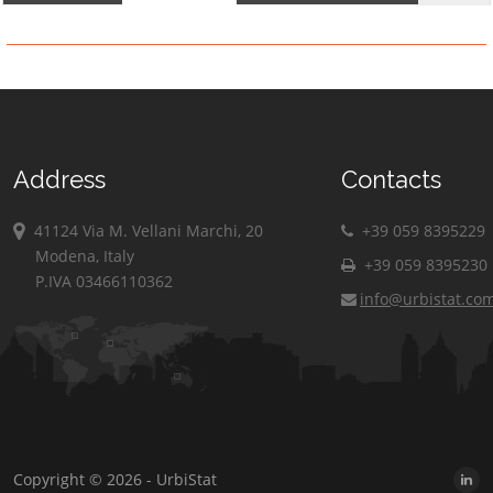
Address
Contacts
41124 Via M. Vellani Marchi, 20
+39 059 8395229
Modena, Italy
+39 059 8395230
P.IVA 03466110362
info@urbistat.co
Copyright © 2026 - UrbiStat