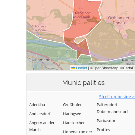
Municipalities
Stroll up beside 
Aderklaa
Großhofen
Palterndorf-
Dobermannsdorf
Andlersdorf
Haringsee
Parbasdorf
Angern an der
Hauskirchen
March
Prottes
Hohenau an der