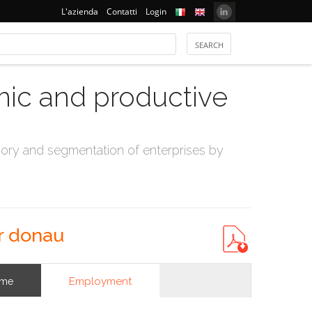
L'azienda
Contatti
Login
mic and productive
ry and segmentation of enterprises by
r donau
Employment
ome