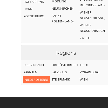
MÖDLING
HOLLABRUNN
Donau
DER YBBS(STADT)
NEUNKIRCHEN
HORN
WIENER
SANKT
KORNEUBURG
NEUSTADT(LAND)
PÖLTEN(LAND)
WIENER
NEUSTADT(STADT)
ZWETTL
Regions
BURGENLAND
OBERÖSTERREICH
TIROL
KÄRNTEN
SALZBURG
VORARLBERG
STEIERMARK
WIEN
NIEDERÖSTERREICH