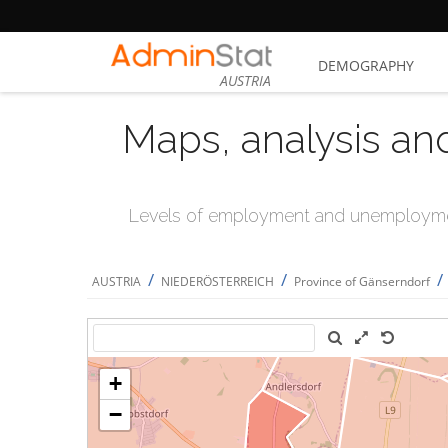
DEMOGRAPHY
AUSTRIA
Maps, analysis an
Levels of employment and unemploymen
/
/
/
AUSTRIA
NIEDERÖSTERREICH
Province of Gänserndorf