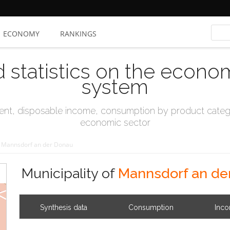
ECONOMY
RANKINGS
d statistics on the econo
system
t, disposable income, consumption by product catego
economic sector
Mannsdorf an der Donau
Municipality of
Mannsdorf an de
Synthesis data
Consumption
Inc