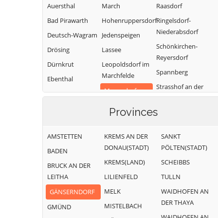
Auersthal
March
Raasdorf
Bad Pirawarth
Hohenruppersdorf
Ringelsdorf-
Niederabsdorf
Deutsch-Wagram
Jedenspeigen
Schönkirchen-
Drösing
Lassee
Reyersdorf
Dürnkrut
Leopoldsdorf im
Spannberg
Marchfelde
Ebenthal
Strasshof an der
Mannsdorf an
Eckartsau
Nordbahn
der Donau
Engelhartstetten
Provinces
Sulz im
Marchegg
Gänserndorf
Weinviertel
Markgrafneusiedl
AMSTETTEN
KREMS AN DER
SANKT
Glinzendorf
Untersiebenbrunn
Matzen-
DONAU(STADT)
PÖLTEN(STADT)
BADEN
Groß-Enzersdorf
Velm-Götzendorf
Raggendorf
KREMS(LAND)
SCHEIBBS
BRUCK AN DER
Groß-
Weiden an der
Neusiedl an der
LEITHA
LILIENFELD
TULLN
Schweinbarth
March
Zaya
MELK
WAIDHOFEN AN
GÄNSERNDORF
Weikendorf
Obersiebenbrunn
DER THAYA
MISTELBACH
GMÜND
Zistersdorf
Orth an der
WAIDHOFEN AN