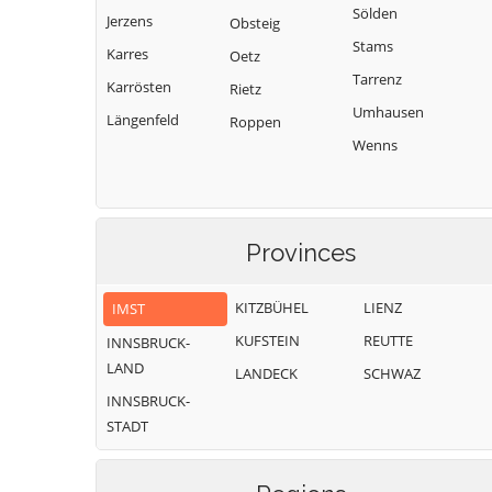
Sölden
Jerzens
Obsteig
Stams
Karres
Oetz
Tarrenz
Karrösten
Rietz
Umhausen
Längenfeld
Roppen
Wenns
Provinces
KITZBÜHEL
LIENZ
IMST
KUFSTEIN
REUTTE
INNSBRUCK-
LAND
LANDECK
SCHWAZ
INNSBRUCK-
STADT