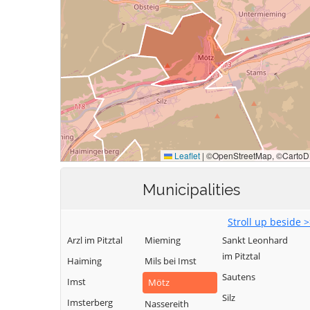
Municipalities
Stroll up beside 
Arzl im Pitztal
Mieming
Sankt Leonhard
im Pitztal
Haiming
Mils bei Imst
Sautens
Imst
Mötz
Silz
Imsterberg
Nassereith