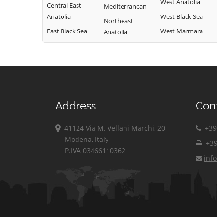
West Anatolia
Central East
Mediterranean
Anatolia
West Black Sea
Northeast
East Black Sea
West Marmara
Anatolia
Address
Con
41124 Via M. Vellani Marchi, 20
+39 
Modena, Italy
+39
P.IVA 03466110362
inf