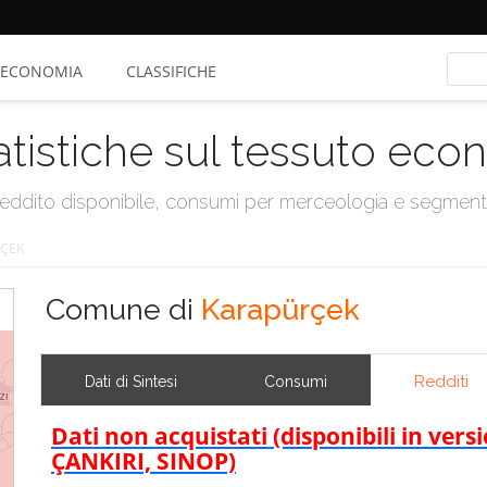
ECONOMIA
CLASSIFICHE
atistiche sul tessuto ec
, reddito disponibile, consumi per merceologia e segmen
ÇEK
Comune di
Karapürçek
Redditi
Dati di Sintesi
Consumi
Dati non acquistati (disponibili in ve
ÇANKIRI, SINOP)