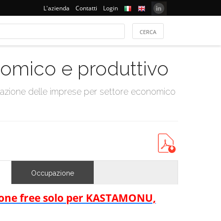
L'azienda
Contatti
Login
onomico e produttivo
tazione delle imprese per settore economico
Occupazione
rsione free solo per KASTAMONU,