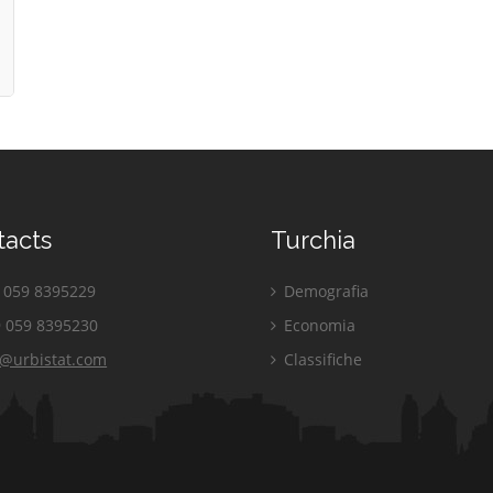
tacts
Turchia
059 8395229
Demografia
 059 8395230
Economia
o@urbistat.com
Classifiche