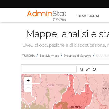
DEMOGRAFIA
TURCHIA
Mappe, analisi e st
Livelli di occupazione e di disoccupazione
/
/
/
TURCHIA
East Marmara
Provincia di Sakarya
KARAPÜR