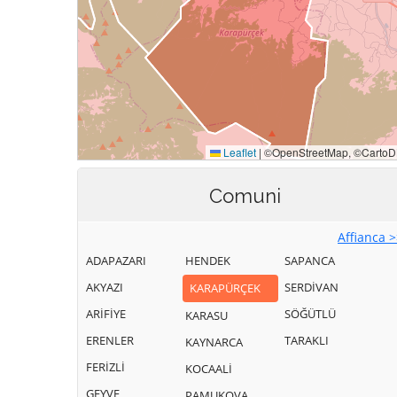
Comuni
Affianca 
ADAPAZARI
HENDEK
SAPANCA
AKYAZI
SERDİVAN
KARAPÜRÇEK
ARİFİYE
SÖĞÜTLÜ
KARASU
ERENLER
TARAKLI
KAYNARCA
FERİZLİ
KOCAALİ
GEYVE
PAMUKOVA