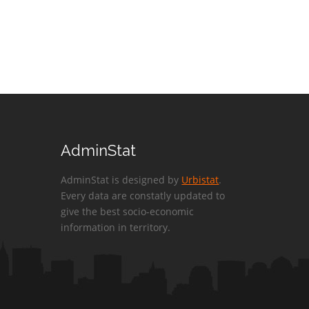
AdminStat
AdminStat is designed by
Urbistat
.
Every data are constatly updated to
give the best socio-economic
information in territory.