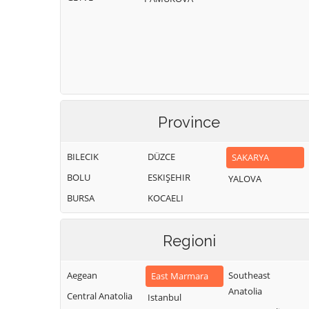
Province
BILECIK
DÜZCE
SAKARYA
BOLU
ESKIŞEHIR
YALOVA
BURSA
KOCAELI
Regioni
Aegean
Southeast
East Marmara
Anatolia
Central Anatolia
Istanbul