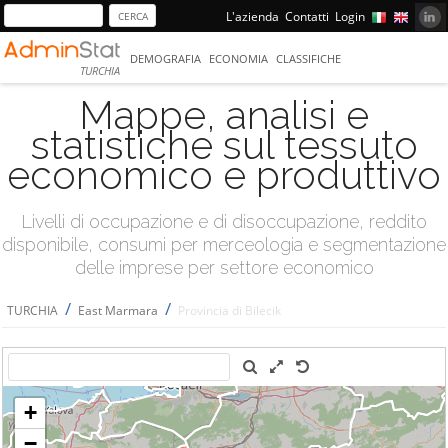
L'azienda
Contatti
Login
DEMOGRAFIA
ECONOMIA
CLASSIFICHE
TURCHIA
Mappe, analisi e
statistiche sul tessuto
economico e produttivo
Livelli di occupazione e di disoccupazione, reddito
disponibile, consumi per merceologia e segmentazione
delle imprese per settore economico
/
/
TURCHIA
East Marmara
Provincia di Bilecik