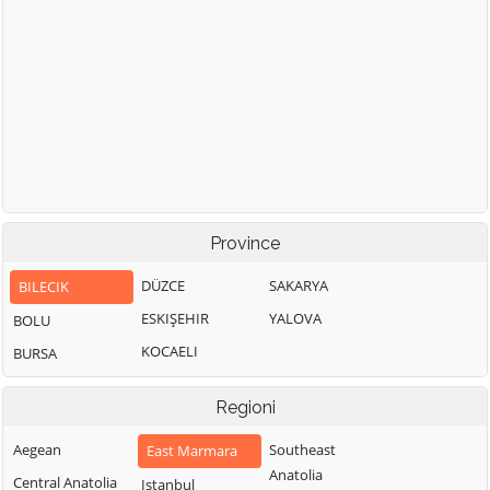
Province
DÜZCE
SAKARYA
BILECIK
ESKIŞEHIR
YALOVA
BOLU
KOCAELI
BURSA
Regioni
Aegean
Southeast
East Marmara
Anatolia
Central Anatolia
Istanbul