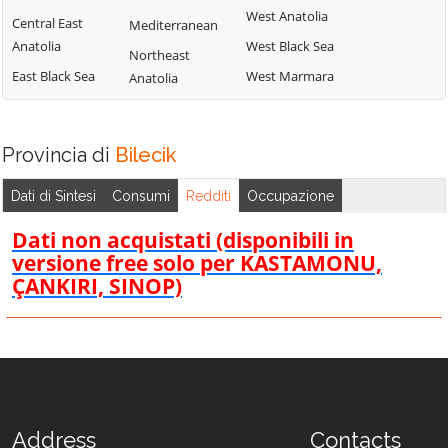
West Anatolia
Central East
Mediterranean
Anatolia
West Black Sea
Northeast
East Black Sea
West Marmara
Anatolia
Provincia di
Bilecik
Dati di Sintesi
Consumi
Redditi
Occupazione
Dati non acquistati (disponibili in
versione free solo per KASTAMONU,
ÇANKIRI, SINOP)
Address
Contacts