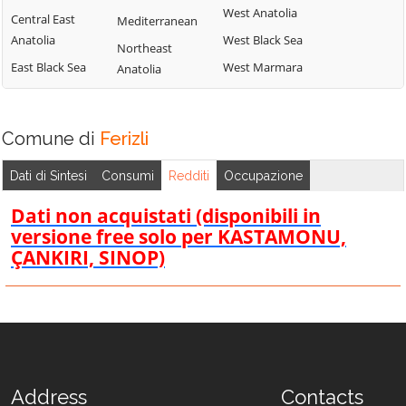
West Anatolia
Central East
Mediterranean
Anatolia
West Black Sea
Northeast
East Black Sea
West Marmara
Anatolia
Comune di
Ferizli
Dati di Sintesi
Consumi
Redditi
Occupazione
Dati non acquistati (disponibili in
versione free solo per KASTAMONU,
ÇANKIRI, SINOP)
Address
Contacts