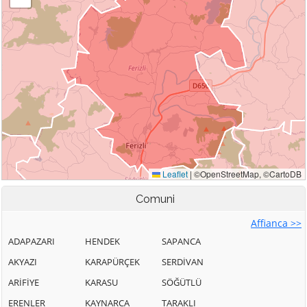
Comuni
Affianca >>
ADAPAZARI
HENDEK
SAPANCA
AKYAZI
KARAPÜRÇEK
SERDİVAN
ARİFİYE
KARASU
SÖĞÜTLÜ
ERENLER
KAYNARCA
TARAKLI