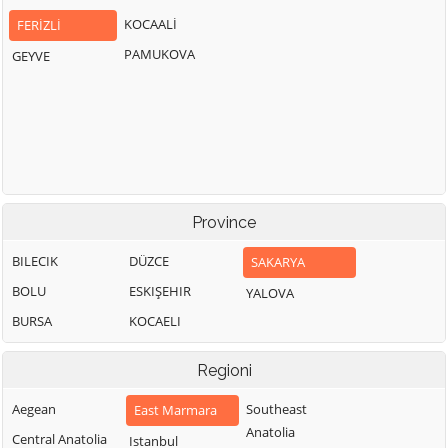
KOCAALİ
FERİZLİ
PAMUKOVA
GEYVE
Province
BILECIK
DÜZCE
SAKARYA
BOLU
ESKIŞEHIR
YALOVA
BURSA
KOCAELI
Regioni
Aegean
Southeast
East Marmara
Anatolia
Central Anatolia
Istanbul