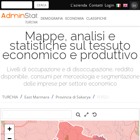
L'azienda
Contatti
Login
DEMOGRAFIA
ECONOMIA
CLASSIFICHE
TURCHIA
Mappe, analisi e
statistiche sul tessuto
economico e produttivo
Livelli di occupazione e di disoccupazione, reddito
disponibile, consumi per merceologia e segmentazione
delle imprese per settore economico
/
/
/
TURCHIA
East Marmara
Provincia di Sakarya
FERİZLİ