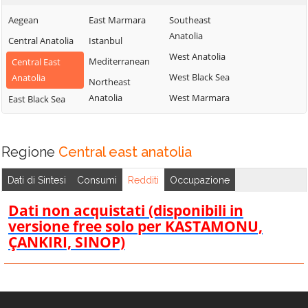
Aegean
East Marmara
Southeast
Anatolia
Central Anatolia
Istanbul
West Anatolia
Mediterranean
Central East
West Black Sea
Anatolia
Northeast
Anatolia
West Marmara
East Black Sea
Regione
Central east anatolia
Dati di Sintesi
Consumi
Redditi
Occupazione
Dati non acquistati (disponibili in
versione free solo per KASTAMONU,
ÇANKIRI, SINOP)