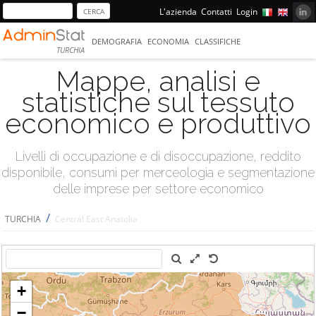
L'azienda
Contatti
Login
DEMOGRAFIA
ECONOMIA
CLASSIFICHE
TURCHIA
Mappe, analisi e
statistiche sul tessuto
economico e produttivo
Livelli di occupazione e di disoccupazione, reddito
disponibile, consumi per merceologia e segmentazione
delle imprese per settore economico
/
TURCHIA
Central East Anatolia