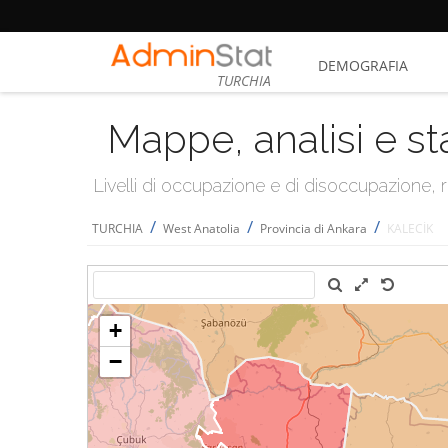
DEMOGRAFIA
TURCHIA
Mappe, analisi e st
Livelli di occupazione e di disoccupazione
/
/
/
TURCHIA
West Anatolia
Provincia di Ankara
KALECİK