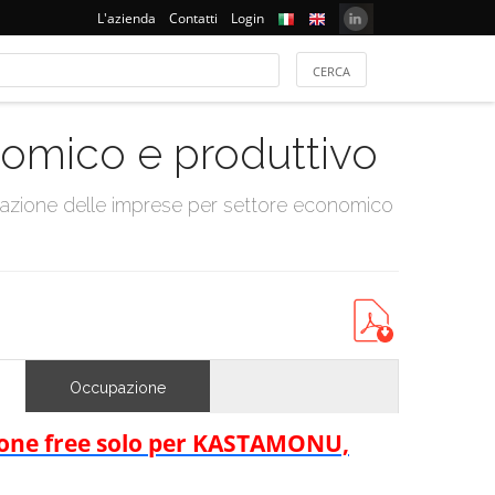
L'azienda
Contatti
Login
onomico e produttivo
tazione delle imprese per settore economico
Occupazione
rsione free solo per KASTAMONU,