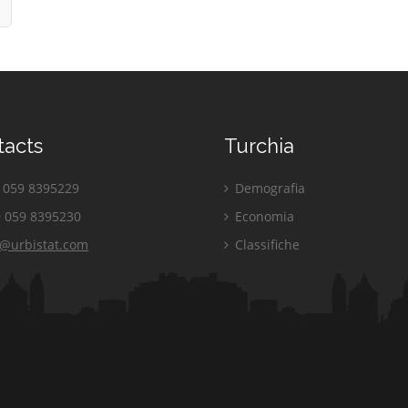
tacts
Turchia
059 8395229
Demografia
 059 8395230
Economia
o@urbistat.com
Classifiche