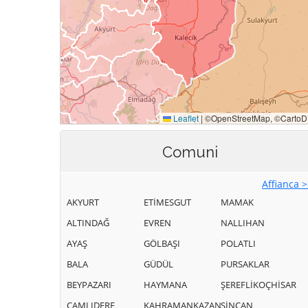
Comuni
Affianca 
AKYURT
ETİMESGUT
MAMAK
ALTINDAĞ
EVREN
NALLIHAN
AYAŞ
GÖLBAŞI
POLATLI
BALA
GÜDÜL
PURSAKLAR
BEYPAZARI
HAYMANA
ŞEREFLİKOÇHİSAR
ÇAMLIDERE
KAHRAMANKAZAN
SİNCAN