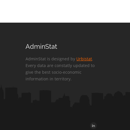
AdminStat
AdminStat is designed by
Urbistat
.
Every data are constatly updated to
give the best socio-economic
information in territory.