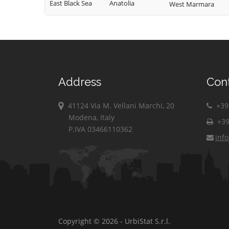
East Black Sea
Anatolia
West Marmara
Address
Con
41124 Via M. Vellani Marchi, 20
+39 
Modena, Italy
+39
P.IVA 03466110362
inf
Copyright © 2026 - UrbiStat S.r.l.