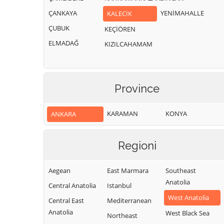
ÇANKAYA
YENİMAHALLE
KALECİK
ÇUBUK
KEÇİÖREN
ELMADAĞ
KIZILCAHAMAM
Province
KARAMAN
KONYA
ANKARA
Regioni
Aegean
East Marmara
Southeast
Anatolia
Central Anatolia
Istanbul
West Anatolia
Central East
Mediterranean
Anatolia
West Black Sea
Northeast