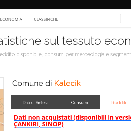
ECONOMIA
CLASSIFICHE
atistiche sul tessuto ec
, reddito disponibile, consumi per merceologia e segmen
Comune di
Kalecik
Redditi
Dati di Sintesi
Consumi
Dati non acquistati (disponibili in ve
ÇANKIRI, SINOP)