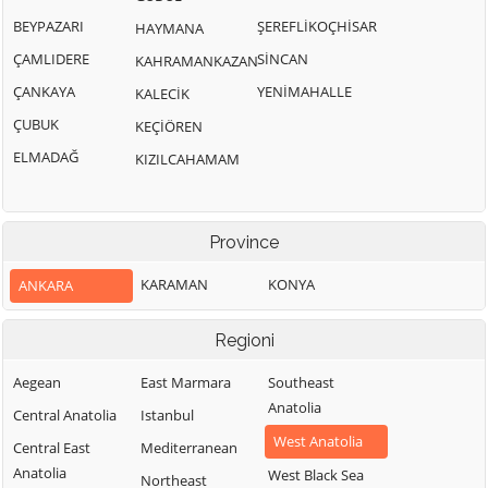
BEYPAZARI
ŞEREFLİKOÇHİSAR
HAYMANA
ÇAMLIDERE
SİNCAN
KAHRAMANKAZAN
ÇANKAYA
YENİMAHALLE
KALECİK
ÇUBUK
KEÇİÖREN
ELMADAĞ
KIZILCAHAMAM
Province
KARAMAN
KONYA
ANKARA
Regioni
Aegean
East Marmara
Southeast
Anatolia
Central Anatolia
Istanbul
West Anatolia
Central East
Mediterranean
Anatolia
West Black Sea
Northeast