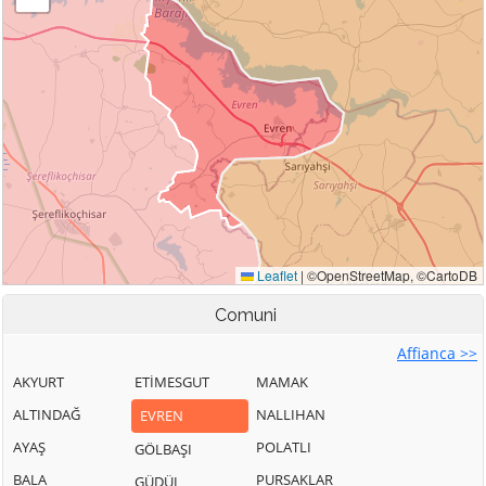
Comuni
Affianca >>
AKYURT
ETİMESGUT
MAMAK
ALTINDAĞ
NALLIHAN
EVREN
AYAŞ
POLATLI
GÖLBAŞI
BALA
PURSAKLAR
GÜDÜL