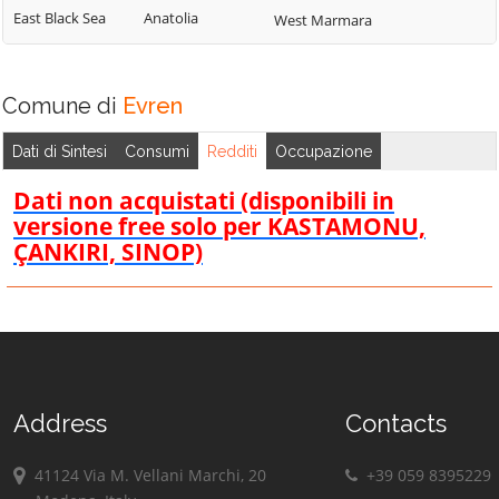
East Black Sea
Anatolia
West Marmara
Comune di
Evren
Dati di Sintesi
Consumi
Redditi
Occupazione
Dati non acquistati (disponibili in
versione free solo per KASTAMONU,
ÇANKIRI, SINOP)
Address
Contacts
41124 Via M. Vellani Marchi, 20
+39 059 8395229