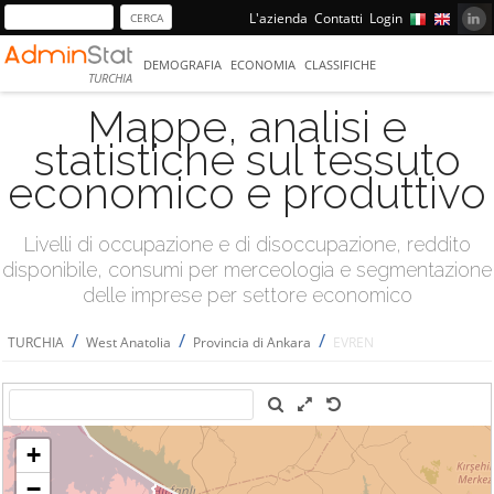
L'azienda
Contatti
Login
DEMOGRAFIA
ECONOMIA
CLASSIFICHE
TURCHIA
Mappe, analisi e
statistiche sul tessuto
economico e produttivo
Livelli di occupazione e di disoccupazione, reddito
disponibile, consumi per merceologia e segmentazione
delle imprese per settore economico
/
/
/
TURCHIA
West Anatolia
Provincia di Ankara
EVREN