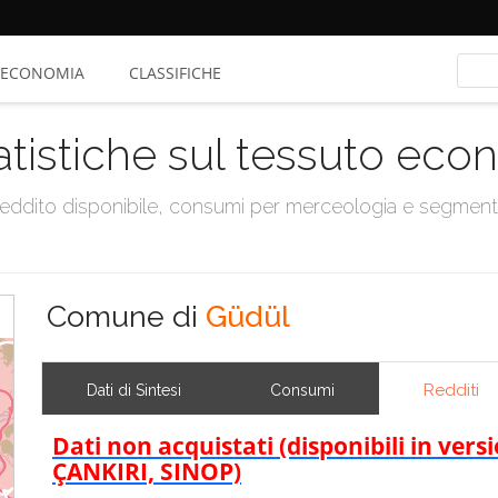
ECONOMIA
CLASSIFICHE
atistiche sul tessuto ec
, reddito disponibile, consumi per merceologia e segmen
Comune di
Güdül
Redditi
Dati di Sintesi
Consumi
Dati non acquistati (disponibili in ve
ÇANKIRI, SINOP)