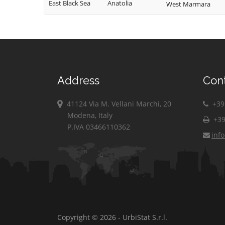
East Black Sea
Anatolia
West Marmara
Address
Con
41124 Via M. Vellani Marchi, 20
+39 
Modena, Italy
+39
P.IVA 03466110362
inf
Copyright © 2026 - UrbiStat S.r.l.