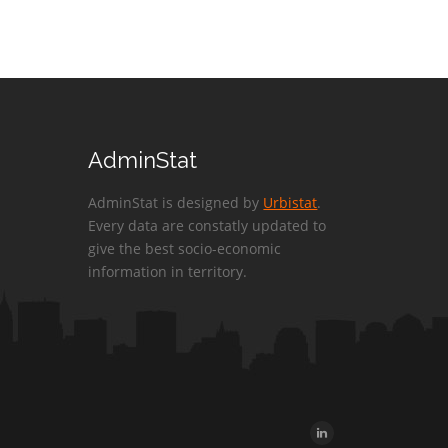
AdminStat
AdminStat is designed by
Urbistat
.
Every data are constatly updated to
give the best socio-economic
information in territory.