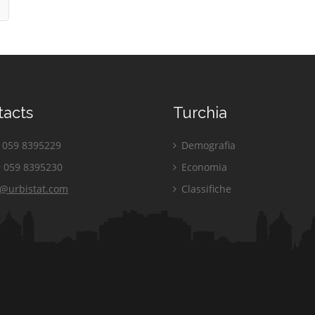
tacts
Turchia
059 8395229
Demografia
 059 8395230
Economia
o@urbistat.com
Classifiche