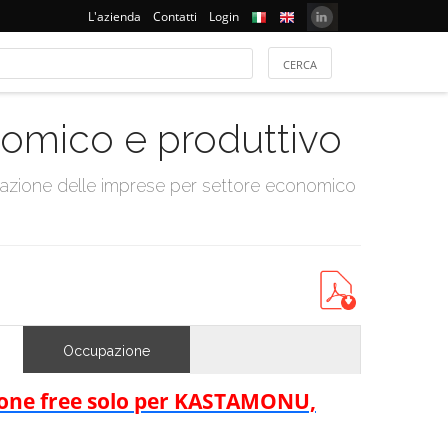
L'azienda
Contatti
Login
onomico e produttivo
tazione delle imprese per settore economico
Occupazione
rsione free solo per KASTAMONU,