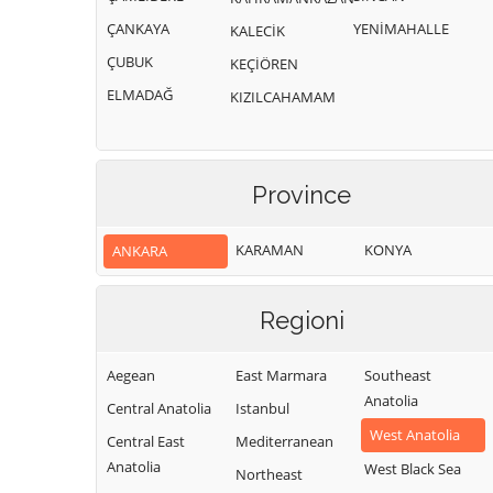
ÇANKAYA
YENİMAHALLE
KALECİK
ÇUBUK
KEÇİÖREN
ELMADAĞ
KIZILCAHAMAM
Province
KARAMAN
KONYA
ANKARA
Regioni
Aegean
East Marmara
Southeast
Anatolia
Central Anatolia
Istanbul
West Anatolia
Central East
Mediterranean
Anatolia
West Black Sea
Northeast