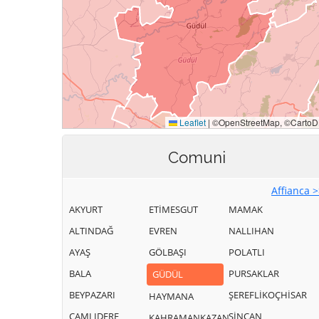
Comuni
Affianca 
AKYURT
ETİMESGUT
MAMAK
ALTINDAĞ
EVREN
NALLIHAN
AYAŞ
GÖLBAŞI
POLATLI
BALA
PURSAKLAR
GÜDÜL
BEYPAZARI
ŞEREFLİKOÇHİSAR
HAYMANA
ÇAMLIDERE
SİNCAN
KAHRAMANKAZAN