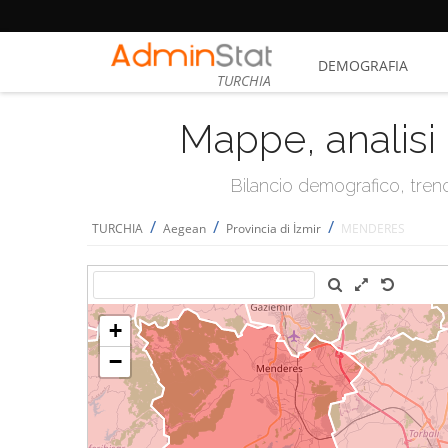
DEMOGRAFIA
TURCHIA
Mappe, analisi 
Bilancio demografico, trend 
/
/
/
TURCHIA
Aegean
Provincia di İzmir
MENDERES