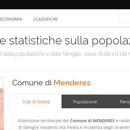
ECONOMIA
CLASSIFICHE
e statistiche sulla popol
della popolazione e delle famiglie, classi di età ed età me
Comune di
Menderes
Dati di Sintesi
Popolazione
Famig
Estensione territoriale del
Comune di MENDERES
e relat
di famiglie residenti, età media e incidenza degli stranier