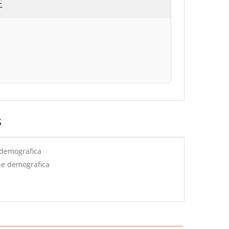
E
s
 demografica
ne demografica