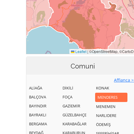
Comuni
Affianca 
ALİAĞA
DİKİLİ
KONAK
BALÇOVA
FOÇA
MENDERES
BAYINDIR
GAZİEMİR
MENEMEN
BAYRAKLI
GÜZELBAHÇE
NARLIDERE
BERGAMA
KARABAĞLAR
ÖDEMİŞ
BEYDAĞ
KARABURUN
SEFERİHİSAR