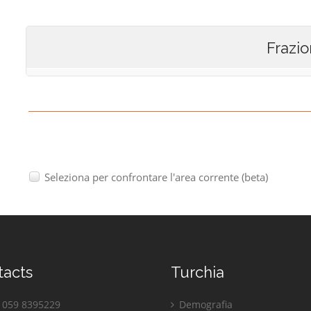
Frazio
Seleziona per confrontare l'area corrente (beta)
tacts
Turchia
059 8395229
Demografia