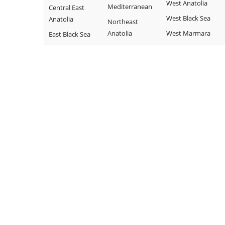
West Anatolia
Mediterranean
Central East
West Black Sea
Anatolia
Northeast
Anatolia
West Marmara
East Black Sea