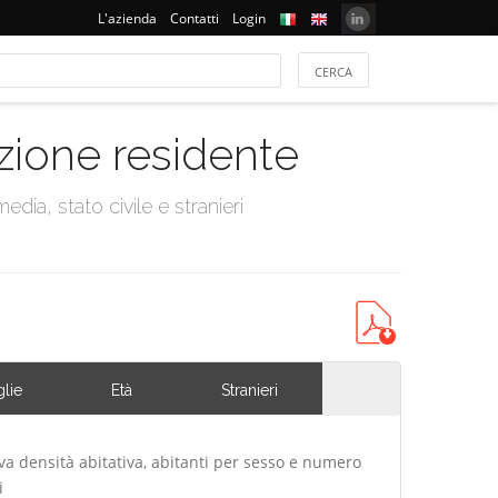
L'azienda
Contatti
Login
azione residente
dia, stato civile e stranieri
lie
Età
Stranieri
iva densità abitativa, abitanti per sesso e numero
i