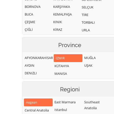
BORNOVA
KARŞIYAKA
SELÇUK
BUCA
KEMALPAŞA
TİRE
ÇEŞME
KINIK
TORBALI
ÇİĞLİ
KİRAZ
URLA
Province
AFYONKARAHISAR
MUĞLA
İZMIR
AYDIN
UŞAK
KÜTAHYA
DENIZLI
MANISA
Regioni
East Marmara
Southeast
Aegean
Anatolia
Istanbul
Central Anatolia