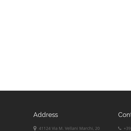
Address
Con
41124 Via M. Vellani Marchi, 20
+39 