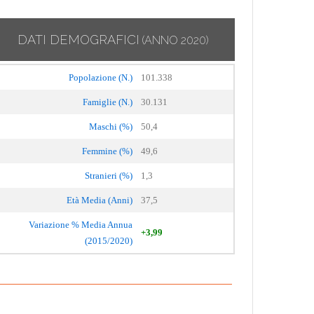
DATI DEMOGRAFICI
(ANNO 2020)
Popolazione (N.)
101.338
Famiglie (N.)
30.131
Maschi (%)
50,4
Femmine (%)
49,6
Stranieri (%)
1,3
Età Media (Anni)
37,5
Variazione % Media Annua
+3,99
(2015/2020)