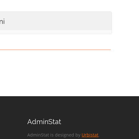
ni
AdminStat
AdminStat is designed by
Urbistat
.