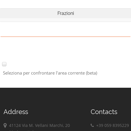
Frazioni
Seleziona per confrontare l'area corrente (beta)
Address
Contacts
41124 Via M. Vellani Marchi, 20
+39 059 8395229