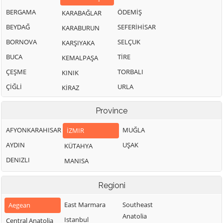
BERGAMA
ÖDEMİŞ
KARABAĞLAR
BEYDAĞ
SEFERİHİSAR
KARABURUN
BORNOVA
SELÇUK
KARŞIYAKA
BUCA
TİRE
KEMALPAŞA
ÇEŞME
TORBALI
KINIK
ÇİĞLİ
URLA
KİRAZ
Province
AFYONKARAHISAR
MUĞLA
İZMIR
AYDIN
UŞAK
KÜTAHYA
DENIZLI
MANISA
Regioni
East Marmara
Southeast
Aegean
Anatolia
Istanbul
Central Anatolia