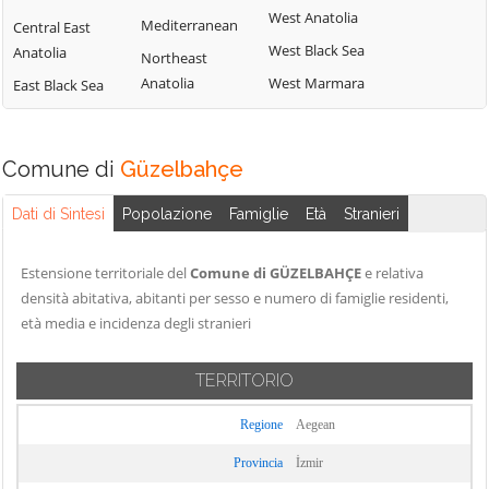
West Anatolia
Mediterranean
Central East
West Black Sea
Anatolia
Northeast
Anatolia
West Marmara
East Black Sea
Comune di
Güzelbahçe
Dati di Sintesi
Popolazione
Famiglie
Età
Stranieri
Estensione territoriale del
Comune di GÜZELBAHÇE
e relativa
densità abitativa, abitanti per sesso e numero di famiglie residenti,
età media e incidenza degli stranieri
TERRITORIO
Regione
Aegean
Provincia
İzmir