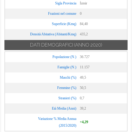
Sigla Provincia
İzmir
Frazioni nel comune
0
Superficie (Kmq)
84,40
Densità Abitativa (Abitanti/Kmq)
435,2
DATI DEMOGRAFICI
(ANNO 2020)
Popolazione (N.)
36.727
Famiglie (N.)
11.157
Maschi (%)
49,5
Femmine (%)
50,5
Stranieri (%)
0,7
Età Media (Anni)
39,2
Variazione % Media Annua
+4,29
(2015/2020)