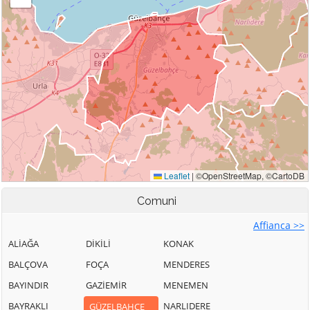
Comuni
Affianca >>
ALİAĞA
DİKİLİ
KONAK
BALÇOVA
FOÇA
MENDERES
BAYINDIR
GAZİEMİR
MENEMEN
BAYRAKLI
NARLIDERE
GÜZELBAHÇE