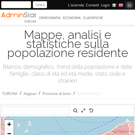
L'azienda
Contatti
Login
DEMOGRAFIA
ECONOMIA
CLASSIFICHE
TURCHIA
Mappe, analisi e
statistiche sulla
popolazione residente
Bilancio demografico, trend della popolazione e delle
famiglie, classi di età ed età media, stato civile e
stranieri
/
/
/
TURCHIA
Aegean
Provincia di İzmir
GÜZELBAHÇE