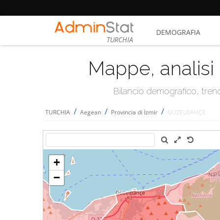
DEMOGRAFIA
TURCHIA
Mappe, analisi 
Bilancio demografico, trend 
/
/
/
TURCHIA
Aegean
Provincia di İzmir
GÜZELBAHÇE