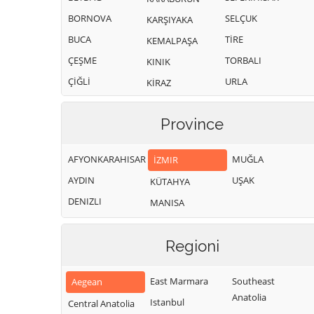
BORNOVA
SELÇUK
KARŞIYAKA
BUCA
TİRE
KEMALPAŞA
ÇEŞME
TORBALI
KINIK
ÇİĞLİ
URLA
KİRAZ
Province
AFYONKARAHISAR
MUĞLA
İZMIR
AYDIN
UŞAK
KÜTAHYA
DENIZLI
MANISA
Regioni
East Marmara
Southeast
Aegean
Anatolia
Istanbul
Central Anatolia