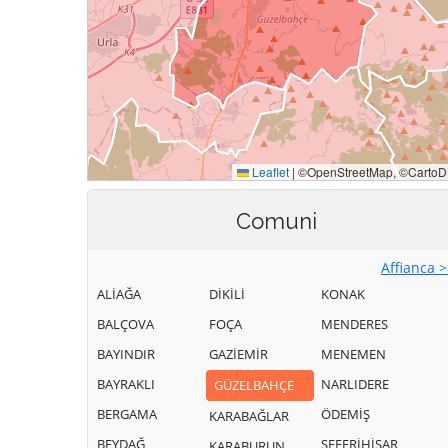
Comuni
Affianca 
ALİAĞA
DİKİLİ
KONAK
BALÇOVA
FOÇA
MENDERES
BAYINDIR
GAZİEMİR
MENEMEN
BAYRAKLI
NARLIDERE
GÜZELBAHÇE
BERGAMA
ÖDEMİŞ
KARABAĞLAR
BEYDAĞ
SEFERİHİSAR
KARABURUN