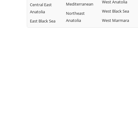
West Anatolia
Mediterranean
Central East
West Black Sea
Anatolia
Northeast
Anatolia
West Marmara
East Black Sea