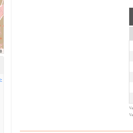
>>
Va
Va