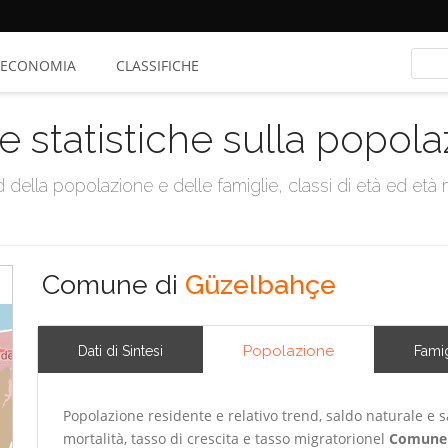
ECONOMIA
CLASSIFICHE
e statistiche sulla popol
della popolazione e delle famiglie, classi di età ed età me
Comune di
Güzelbahçe
Popolazione
Dati di Sintesi
Famig
Popolazione residente e relativo trend, saldo naturale e sa
mortalità, tasso di crescita e tasso migratorionel
Comune