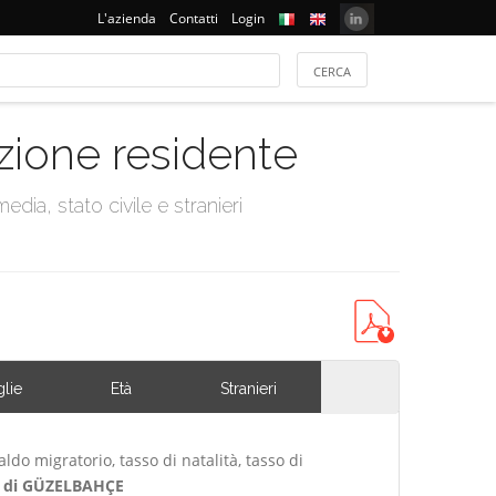
L'azienda
Contatti
Login
azione residente
dia, stato civile e stranieri
lie
Età
Stranieri
ldo migratorio, tasso di natalità, tasso di
 di GÜZELBAHÇE