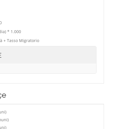
0
ia) * 1.000
tà + Tasso Migratorio
E
çe
uni)
muni)
uni)