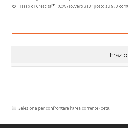
[7]
Tasso di Crescita
: 0,0‰ (ovvero 313° posto su 973 com
Frazio
Seleziona per confrontare l'area corrente (beta)