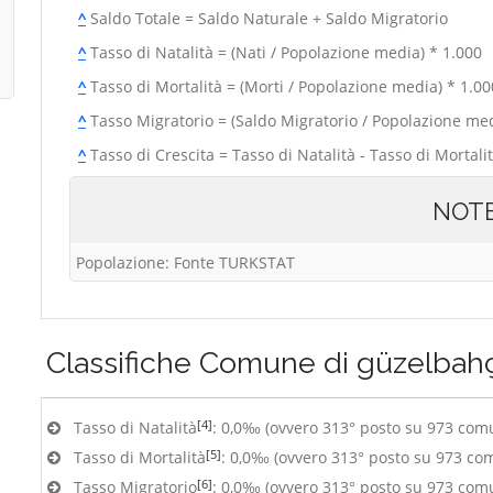
^
Saldo Totale = Saldo Naturale + Saldo Migratorio
^
Tasso di Natalità = (Nati / Popolazione media) * 1.000
^
Tasso di Mortalità = (Morti / Popolazione media) * 1.00
^
Tasso Migratorio = (Saldo Migratorio / Popolazione med
^
Tasso di Crescita = Tasso di Natalità - Tasso di Mortali
NOT
Popolazione: Fonte TURKSTAT
Classifiche
Comune di güzelbah
[4]
Tasso di Natalità
: 0,0‰ (ovvero 313° posto su 973 com
[5]
Tasso di Mortalità
: 0,0‰ (ovvero 313° posto su 973 co
[6]
Tasso Migratorio
: 0,0‰ (ovvero 313° posto su 973 com