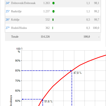
24°
Dobrovnik/Dobronak
1.263
1,1
98,1
25°
Razkrižje
1.237
1,1
99,2
26°
Kobilje
532
0,5
99,7
27°
Hodoš/Hodos
362
0,3
100,0
Totale
114.226
100,0
-