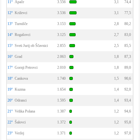
11°
Apače
3.556
3,1
74,4
12°
Križevci
3.536
3,1
77,5
13°
Turnišče
3.153
2,8
80,2
14°
Rogašovci
3.125
2,7
83,0
15°
Sveti Jurij ob Ščavnici
2.855
2,5
85,5
16°
Grad
2.063
1,8
87,3
17°
Gornji Petrovci
2.010
1,8
89,0
18°
Cankova
1.740
1,5
90,6
19°
Kuzma
1.654
1,4
92,0
20°
Odranci
1.595
1,4
93,4
21°
Velika Polana
1.387
1,2
94,6
22°
Šalovci
1.372
1,2
95,8
23°
Veržej
1.371
1,2
97,0