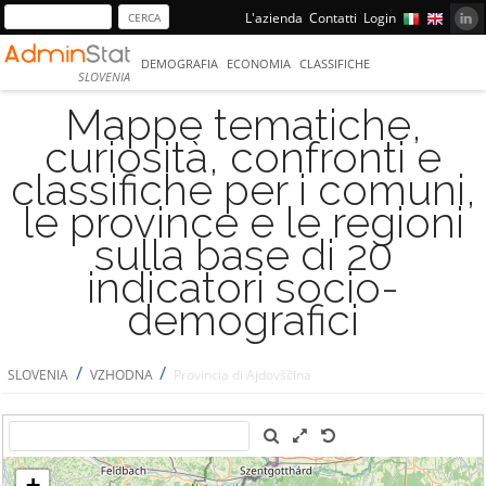
L'azienda
Contatti
Login
DEMOGRAFIA
ECONOMIA
CLASSIFICHE
SLOVENIA
Mappe tematiche,
curiosità, confronti e
classifiche per i comuni,
le province e le regioni
sulla base di 20
indicatori socio-
demografici
/
/
SLOVENIA
VZHODNA
Provincia di Ajdovščina