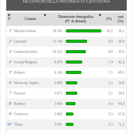
NEI COMUNI DELLA PROVINCIA DI AJDOVŠČINA
Dimensione demografica
cum
P
Comuni
(%)
(N° di abitanti)
(%)
1°
Murska Sobota
18.543
16,2
16,2
2°
Ljutomer
11.140
9,8
26,0
3°
Lendava/Lendva
10.312
9,0
35,0
4°
Gornja Radgona
8.476
7,4
42,4
5°
Beltinci
8.104
7,1
49,5
6°
Moravske Toplice
5.990
5,2
54,8
7°
Puconci
5.871
5,1
59,9
8°
Radenci
5.056
4,4
64,3
9°
Črenšovci
3.982
3,5
67,8
10°
Tišina
3.941
3,5
71,3