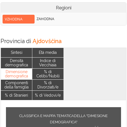
Regioni
ZAHODNA
VZHODNA
Provincia di
Ajdovščina
Sintesi
Età media
Densità
Indice di
demografica
Vecchiaia
Dimensione
% di
demografica
Celibi/Nubili
Componenti
% di
della famiglia
Divorziati/e
% di Stranieri
% di Vedovi/e
CLASSIFICA E MAPPA TEMATICADELLA "DIMESIONE
DEMOGRAFICA"