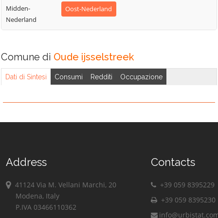
Midden-
Oost-Nederland
Nederland
Comune di
Oude ijsselstreek
Dati di Sintesi
Consumi
Redditi
Occupazione
Address
Contacts
41124 Via M. Vellani Marchi, 20
+39 059 8395229
Modena, Italy
+39 059 8395230
P.IVA 03466110362
info@urbistat.co