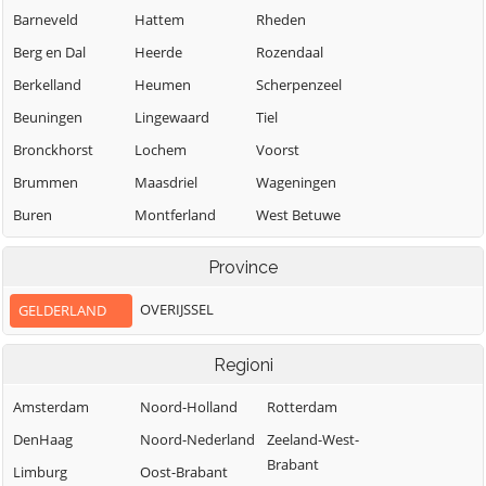
Barneveld
Hattem
Rheden
Berg en Dal
Heerde
Rozendaal
Berkelland
Heumen
Scherpenzeel
Beuningen
Lingewaard
Tiel
Bronckhorst
Lochem
Voorst
Brummen
Maasdriel
Wageningen
Buren
Montferland
West Betuwe
Culemborg
Neder-Betuwe
West Maas en
Province
Waal
Doesburg
Nijkerk
Westervoort
OVERIJSSEL
GELDERLAND
Doetinchem
Nijmegen
Wijchen
Druten
Nunspeet
Regioni
Winterswijk
Duiven
Oldebroek
Zaltbommel
Amsterdam
Noord-Holland
Rotterdam
Ede
Oost Gelre
Zevenaar
DenHaag
Noord-Nederland
Zeeland-West-
Elburg
Oude
Brabant
Zutphen
IJsselstreek
Limburg
Oost-Brabant