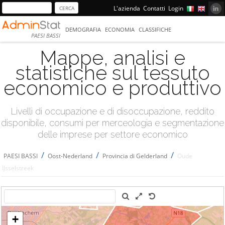
L'azienda
Contatti
Login
DEMOGRAFIA
ECONOMIA
CLASSIFICHE
PAESI BASSI
Mappe, analisi e
statistiche sul tessuto
economico e produttivo
Livelli di occupazione e di disoccupazione, reddito
disponibile, consumi per merceologia e segmentazione
delle imprese per settore economico
/
/
/
PAESI BASSI
Oost-Nederland
Provincia di Gelderland
Oude
IJsselstreek