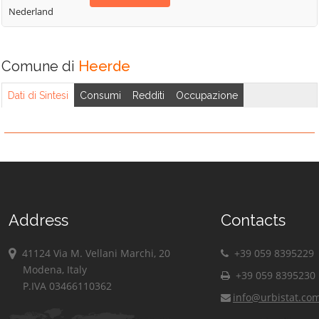
Nederland
Comune di
Heerde
Dati di Sintesi
Consumi
Redditi
Occupazione
Address
Contacts
41124 Via M. Vellani Marchi, 20
+39 059 8395229
Modena, Italy
+39 059 8395230
P.IVA 03466110362
info@urbistat.co