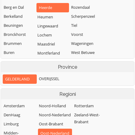
Berg en Dal
Rozendaal
Heerde
Berkelland
Scherpenzeel
Heumen
Beuningen
Tiel
Lingewaard
Bronckhorst
Voorst
Lochem
Brummen
Wageningen
Maasdriel
Buren
West Betuwe
Montferland
Culemborg
West Maas en
Neder-Betuwe
Province
Waal
Doesburg
Nijkerk
Westervoort
OVERIJSSEL
GELDERLAND
Doetinchem
Nijmegen
Wijchen
Druten
Nunspeet
Regioni
Winterswijk
Duiven
Oldebroek
Zaltbommel
Amsterdam
Noord-Holland
Rotterdam
Ede
Oost Gelre
Zevenaar
DenHaag
Noord-Nederland
Zeeland-West-
Elburg
Oude IJsselstreek
Brabant
Zutphen
Limburg
Oost-Brabant
Midden-
Oost-Nederland