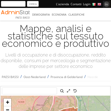
L'azienda
Contatti
Login
DEMOGRAFIA
ECONOMIA
CLASSIFICHE
PAESI BASSI
Mappe, analisi e
statistiche sul tessuto
economico e produttivo
Livelli di occupazione e di disoccupazione, reddito
disponibile, consumi per merceologia e segmentazione
delle imprese per settore economico
/
/
/
PAESI BASSI
Oost-Nederland
Provincia di Gelderland
Heerde