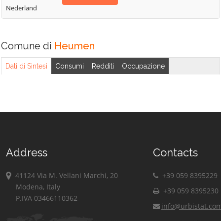
Nederland
Comune di
Heumen
Dati di Sintesi
Consumi
Redditi
Occupazione
Address
Contacts
41124 Via M. Vellani Marchi, 20
+39 059 8395229
Modena, Italy
+39 059 8395230
P.IVA 03466110362
info@urbistat.co