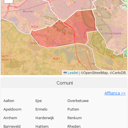
Comuni
Affianca >>
Aalten
Epe
Overbetuwe
Apeldoorn
Ermelo
Putten
Arnhem
Harderwijk
Renkum
Barneveld
Hattem
Rheden