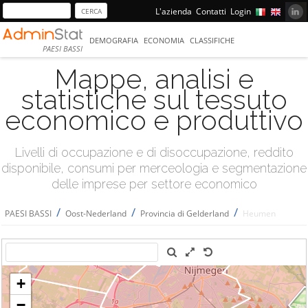
L'azienda
Contatti
Login
DEMOGRAFIA
ECONOMIA
CLASSIFICHE
PAESI BASSI
Mappe, analisi e
statistiche sul tessuto
economico e produttivo
Livelli di occupazione e di disoccupazione, reddito
disponibile, consumi per merceologia e segmentazione
delle imprese per settore economico
/
/
/
PAESI BASSI
Oost-Nederland
Provincia di Gelderland
Heumen