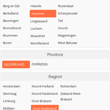
Berg en Dal
Heerde
Rozendaal
Berkelland
Scherpenzeel
Heumen
Beuningen
Tiel
Lingewaard
Bronckhorst
Voorst
Lochem
Brummen
Wageningen
Maasdriel
Buren
West Betuwe
Montferland
Culemborg
West Maas en
Neder-Betuwe
Province
Waal
Doesburg
Nijkerk
Westervoort
OVERIJSSEL
GELDERLAND
Doetinchem
Nijmegen
Wijchen
Druten
Nunspeet
Regioni
Winterswijk
Duiven
Oldebroek
Zaltbommel
Amsterdam
Noord-Holland
Rotterdam
Ede
Oost Gelre
Zevenaar
DenHaag
Noord-Nederland
Zeeland-West-
Elburg
Oude IJsselstreek
Brabant
Zutphen
Limburg
Oost-Brabant
Midden-
Oost-Nederland