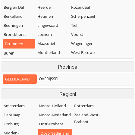
Berg en Dal
Heerde
Rozendaal
Berkelland
Heumen
Scherpenzeel
Beuningen
Lingewaard
Tiel
Bronckhorst
Lochem
Voorst
Maasdriel
Wageningen
Brummen
Montferland
West Betuwe
Buren
Neder-Betuwe
West Maas en
Culemborg
Province
Waal
Nijkerk
Doesburg
Westervoort
OVERIJSSEL
GELDERLAND
Nijmegen
Doetinchem
Wijchen
Nunspeet
Druten
Regioni
Winterswijk
Oldebroek
Duiven
Zaltbommel
Amsterdam
Noord-Holland
Rotterdam
Oost Gelre
Ede
Zevenaar
DenHaag
Noord-Nederland
Zeeland-West-
Oude IJsselstreek
Elburg
Brabant
Zutphen
Limburg
Oost-Brabant
Midden-
Oost-Nederland