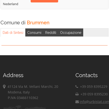
Nederland
Comune di
Brummen
Dati di Sintesi
Consumi
Redditi
Occupazione
Address
Contacts
41124 Via M. Vellani Marchi, 20
+39 059 8395229
Modena, Italy
+39 059 8395230
P.IVA 03466110362
info@urbistat.co