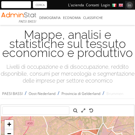
L'azienda
Contatti
Login
DEMOGRAFIA
ECONOMIA
CLASSIFICHE
PAESI BASSI
Mappe, analisi e
statistiche sul tessuto
economico e produttivo
Livelli di occupazione e di disoccupazione, reddito
disponibile, consumi per merceologia e segmentazione
delle imprese per settore economico
/
/
/
PAESI BASSI
Oost-Nederland
Provincia di Gelderland
Brummen