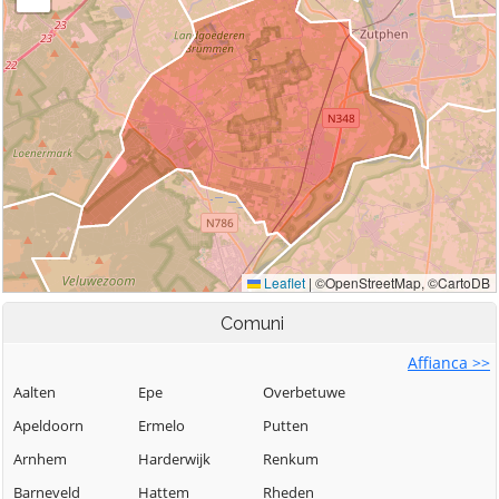
Comuni
Affianca >>
Aalten
Epe
Overbetuwe
Apeldoorn
Ermelo
Putten
Arnhem
Harderwijk
Renkum
Barneveld
Hattem
Rheden