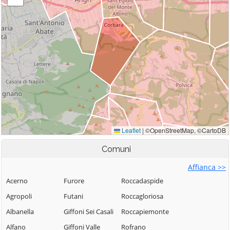
Comuni
Affianca >>
Acerno
Furore
Roccadaspide
Agropoli
Futani
Roccagloriosa
Albanella
Giffoni Sei Casali
Roccapiemonte
Alfano
Giffoni Valle
Rofrano