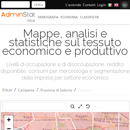
L'azienda
Contatti
Login
DEMOGRAFIA
ECONOMIA
CLASSIFICHE
ITALIA
Mappe, analisi e
statistiche sul tessuto
economico e produttivo
Livelli di occupazione e di disoccupazione, reddito
disponibile, consumi per merceologia e segmentazione
delle imprese per settore economico
/
/
/
ITALIA
Campania
Provincia di Salerno
Corbara