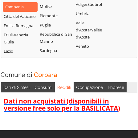
Civitella
Adige/Südtirol
Molise
Piemonte
Campania
Caggiano
Montano Antilia
Umbria
Piemonte
San Marzano sul
Città del Vaticano
Calvanico
Monte San
Sarno
Valle
Puglia
Emilia-Romagna
Camerota
Giacomo
d'Aosta/Vallée
San Mauro
Repubblica di San
Friuli-Venezia
Campagna
Montecorice
d'Aoste
Cilento
Marino
Giulia
Campora
Montecorvino
Veneto
San Mauro la
Sardegna
Lazio
Pugliano
Cannalonga
Bruca
Montecorvino
Capaccio
San Pietro al
Rovella
Paestum
Tanagro
Comune di
Corbara
Monteforte
Casal Velino
San Rufo
Cilento
Dati di Sintesi
Consumi
Redditi
Occupazione
Imprese
Casalbuono
San Valentino
Montesano sulla
Torio
Casaletto
Dati non acquistati (disponibili in
Marcellana
Spartano
versione free solo per la BASILICATA)
Sant'Angelo a
Morigerati
Fasanella
Caselle in Pittari
Nocera Inferiore
Sant'Arsenio
Castel San
Nocera Superiore
Giorgio
Sant'Egidio del