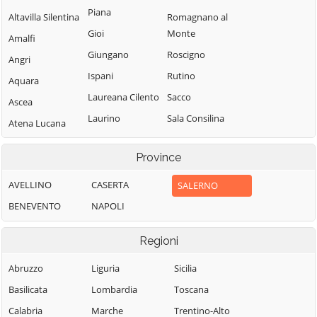
Piana
Altavilla Silentina
Romagnano al
Gioi
Monte
Amalfi
Giungano
Roscigno
Angri
Ispani
Rutino
Aquara
Laureana Cilento
Sacco
Ascea
Laurino
Sala Consilina
Atena Lucana
Laurito
Salento
Atrani
Province
Laviano
Salerno
Auletta
Lustra
Salvitelle
AVELLINO
CASERTA
SALERNO
Baronissi
Magliano Vetere
San Cipriano
BENEVENTO
NAPOLI
Battipaglia
Picentino
Maiori
Bellizzi
Regioni
San Giovanni a
Mercato San
Bellosguardo
Piro
Severino
Abruzzo
Liguria
Sicilia
Bracigliano
San Gregorio
Minori
Basilicata
Lombardia
Toscana
Buccino
Magno
Moio della
Calabria
Marche
Trentino-Alto
Buonabitacolo
San Mango