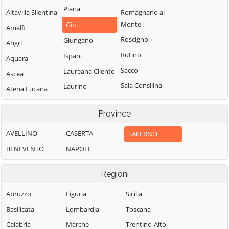
Piana
Altavilla Silentina
Romagnano al
Monte
Gioi
Amalfi
Roscigno
Giungano
Angri
Rutino
Ispani
Aquara
Sacco
Laureana Cilento
Ascea
Sala Consilina
Laurino
Atena Lucana
Salento
Laurito
Atrani
Province
Salerno
Laviano
Auletta
Salvitelle
Lustra
AVELLINO
CASERTA
SALERNO
Baronissi
San Cipriano
Magliano Vetere
BENEVENTO
NAPOLI
Battipaglia
Picentino
Maiori
Bellizzi
Regioni
San Giovanni a
Mercato San
Bellosguardo
Piro
Severino
Abruzzo
Liguria
Sicilia
Bracigliano
San Gregorio
Minori
Basilicata
Lombardia
Toscana
Buccino
Magno
Moio della
Calabria
Marche
Trentino-Alto
Buonabitacolo
San Mango