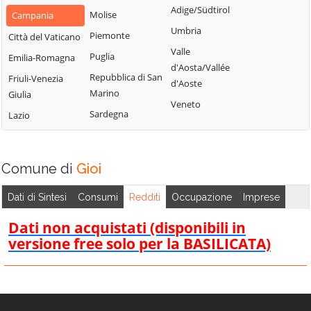
Civitella
Adige/Südtirol
Molise
Piemonte
Campania
Caggiano
Montano Antilia
Umbria
Piemonte
San Marzano sul
Città del Vaticano
Calvanico
Monte San
Sarno
Valle
Puglia
Emilia-Romagna
Camerota
Giacomo
d'Aosta/Vallée
San Mauro
Repubblica di San
Friuli-Venezia
Campagna
Montecorice
d'Aoste
Cilento
Marino
Giulia
Campora
Montecorvino
Veneto
San Mauro la
Sardegna
Lazio
Pugliano
Cannalonga
Bruca
Montecorvino
Capaccio
San Pietro al
Rovella
Paestum
Tanagro
Comune di
Gioi
Monteforte
Casal Velino
San Rufo
Cilento
Dati di Sintesi
Consumi
Redditi
Occupazione
Imprese
Casalbuono
San Valentino
Montesano sulla
Torio
Casaletto
Dati non acquistati (disponibili in
Marcellana
Spartano
versione free solo per la BASILICATA)
Sant'Angelo a
Morigerati
Fasanella
Caselle in Pittari
Nocera Inferiore
Sant'Arsenio
Castel San
Nocera Superiore
Giorgio
Sant'Egidio del