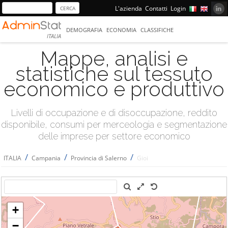
L'azienda
Contatti
Login
DEMOGRAFIA
ECONOMIA
CLASSIFICHE
ITALIA
Mappe, analisi e
statistiche sul tessuto
economico e produttivo
Livelli di occupazione e di disoccupazione, reddito
disponibile, consumi per merceologia e segmentazione
delle imprese per settore economico
/
/
/
ITALIA
Campania
Provincia di Salerno
Gioi