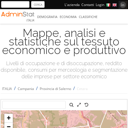
L'azienda
Contatti
Login
DEMOGRAFIA
ECONOMIA
CLASSIFICHE
ITALIA
Mappe, analisi e
statistiche sul tessuto
economico e produttivo
Livelli di occupazione e di disoccupazione, reddito
disponibile, consumi per merceologia e segmentazione
delle imprese per settore economico
/
/
/
ITALIA
Campania
Provincia di Salerno
Cetara