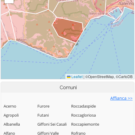
Comuni
Affianca >>
Acerno
Furore
Roccadaspide
Agropoli
Futani
Roccagloriosa
Albanella
Giffoni Sei Casali
Roccapiemonte
Alfano
Giffoni Valle
Rofrano