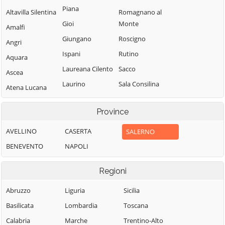
Piana
Altavilla Silentina
Romagnano al
Gioi
Monte
Amalfi
Giungano
Roscigno
Angri
Ispani
Rutino
Aquara
Laureana Cilento
Sacco
Ascea
Laurino
Sala Consilina
Atena Lucana
Laurito
Salento
Atrani
Province
Laviano
Salerno
Auletta
Lustra
Salvitelle
AVELLINO
CASERTA
SALERNO
Baronissi
Magliano Vetere
San Cipriano
BENEVENTO
NAPOLI
Battipaglia
Picentino
Maiori
Bellizzi
Regioni
San Giovanni a
Mercato San
Bellosguardo
Piro
Severino
Abruzzo
Liguria
Sicilia
Bracigliano
San Gregorio
Minori
Basilicata
Lombardia
Toscana
Buccino
Magno
Moio della
Calabria
Marche
Trentino-Alto
Buonabitacolo
San Mango