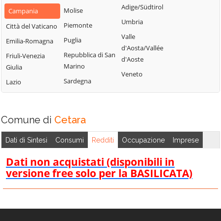
Civitella
Adige/Südtirol
Molise
Piemonte
Campania
Caggiano
Montano Antilia
Umbria
Piemonte
San Marzano sul
Città del Vaticano
Calvanico
Monte San
Sarno
Valle
Puglia
Emilia-Romagna
Camerota
Giacomo
d'Aosta/Vallée
San Mauro
Repubblica di San
Friuli-Venezia
Campagna
Montecorice
d'Aoste
Cilento
Marino
Giulia
Campora
Montecorvino
Veneto
San Mauro la
Sardegna
Lazio
Pugliano
Cannalonga
Bruca
Montecorvino
Capaccio
San Pietro al
Rovella
Paestum
Tanagro
Comune di
Cetara
Monteforte
Casal Velino
San Rufo
Cilento
Dati di Sintesi
Consumi
Redditi
Occupazione
Imprese
Casalbuono
San Valentino
Montesano sulla
Torio
Casaletto
Dati non acquistati (disponibili in
Marcellana
Spartano
versione free solo per la BASILICATA)
Sant'Angelo a
Morigerati
Fasanella
Caselle in Pittari
Nocera Inferiore
Sant'Arsenio
Castel San
Nocera Superiore
Giorgio
Sant'Egidio del