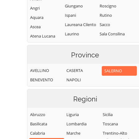
Giungano
Roscigno
Angri
Ispani
Rutino
Aquara
Laureana Cilento
Sacco
Ascea
Laurino
Sala Consilina
Atena Lucana
Laurito
Salento
Atrani
Laviano
Salerno
Province
Auletta
Lustra
Salvitelle
Baronissi
AVELLINO
CASERTA
SALERNO
Magliano Vetere
San Cipriano
Battipaglia
Picentino
BENEVENTO
NAPOLI
Maiori
Bellizzi
San Giovanni a
Mercato San
Bellosguardo
Piro
Severino
Regioni
Bracigliano
San Gregorio
Minori
Buccino
Magno
Abruzzo
Liguria
Sicilia
Moio della
Buonabitacolo
San Mango
Civitella
Basilicata
Lombardia
Toscana
Piemonte
Caggiano
Montano Antilia
Calabria
Marche
Trentino-Alto
San Marzano sul
Calvanico