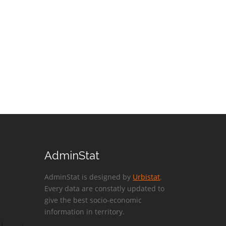
AdminStat
AdminStat is designed by
Urbistat
.
Every data are constatly updated to
give the best socio-economic
information in territory.