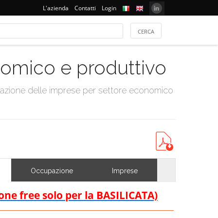
L'azienda
Contatti
Login
onomico e produttivo
tazione delle imprese per settore economico
Occupazione
Imprese
ione free solo per la BASILICATA)