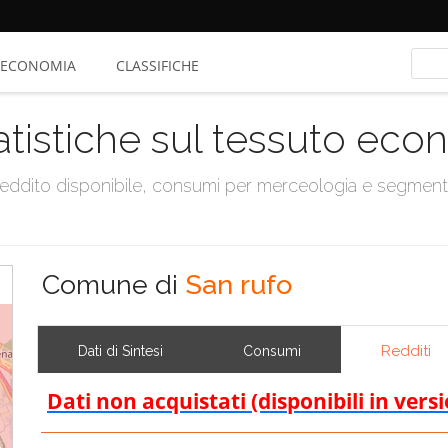
ECONOMIA
CLASSIFICHE
atistiche sul tessuto ec
, reddito disponibile, consumi per merceologia e segmen
Comune di
San rufo
Redditi
Dati di Sintesi
Consumi
Dati non acquistati (disponibili in vers