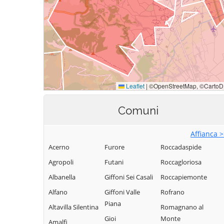
Comuni
Affianca 
Acerno
Furore
Roccadaspide
Agropoli
Futani
Roccagloriosa
Albanella
Giffoni Sei Casali
Roccapiemonte
Alfano
Giffoni Valle
Rofrano
Piana
Altavilla Silentina
Romagnano al
Gioi
Monte
Amalfi