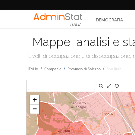
DEMOGRAFIA
ITALIA
Mappe, analisi e st
Livelli di occupazione e di disoccupazione
/
/
/
ITALIA
Campania
Provincia di Salerno
San Rufo