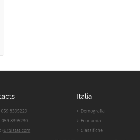
tacts
Italia
059 8395229
Demografia
 059 8395230
Economia
o@urbistat.com
Classifiche