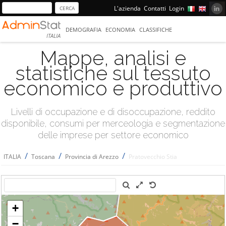
L'azienda
Contatti
Login
DEMOGRAFIA
ECONOMIA
CLASSIFICHE
ITALIA
Mappe, analisi e
statistiche sul tessuto
economico e produttivo
Livelli di occupazione e di disoccupazione, reddito
disponibile, consumi per merceologia e segmentazione
delle imprese per settore economico
/
/
/
ITALIA
Toscana
Provincia di Arezzo
Pratovecchio Stia