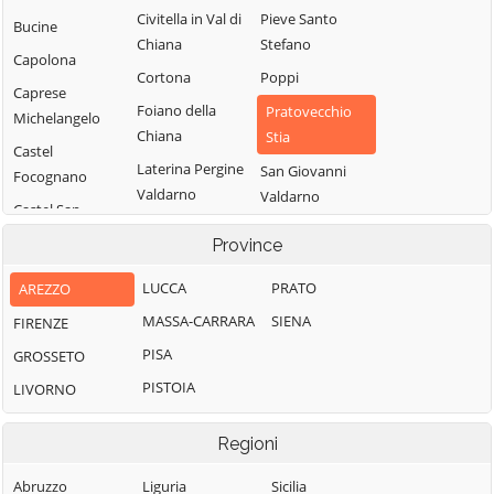
Civitella in Val di
Pieve Santo
Bucine
Chiana
Stefano
Capolona
Cortona
Poppi
Caprese
Foiano della
Pratovecchio
Michelangelo
Chiana
Stia
Castel
Laterina Pergine
San Giovanni
Focognano
Valdarno
Valdarno
Castel San
Loro Ciuffenna
Sansepolcro
Niccolò
Province
Lucignano
Sestino
Castelfranco
LUCCA
PRATO
AREZZO
Piandiscò
Marciano della
Subbiano
Chiana
MASSA-CARRARA
SIENA
FIRENZE
Castiglion
Talla
Fibocchi
Monte San
PISA
GROSSETO
Terranuova
Savino
Castiglion
PISTOIA
Bracciolini
LIVORNO
Fiorentino
Montemignaio
Regioni
Abruzzo
Liguria
Sicilia