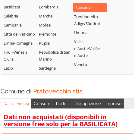
Basilicata
Lombardia
Toscana
Calabria
Marche
Trentino-Alto
Adige/Südtirol
Campania
Molise
Umbria
Città del Vaticano
Piemonte
Valle
Emilia-Romagna
Puglia
d'Aosta/Vallée
Friuli-Venezia
Repubblica di San
d'Aoste
Giulia
Marino
Veneto
Lazio
Sardegna
Comune di
Pratovecchio stia
Dati di Sintesi
Consumi
Redditi
Occupazione
Imprese
Dati non acquistati (disponibili in
versione free solo per la BASILICATA)