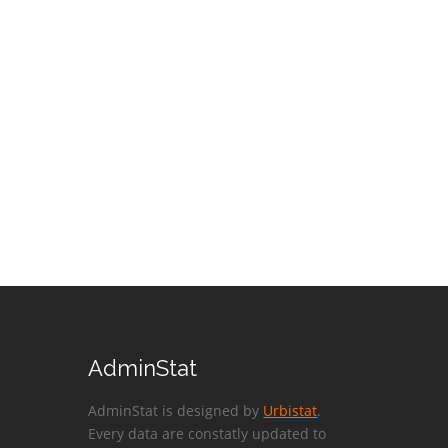
AdminStat
AdminStat is designed by
Urbistat
.
Every data are constatly updated to