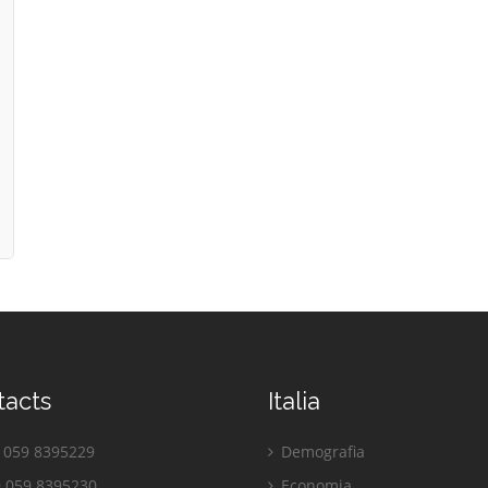
tacts
Italia
059 8395229
Demografia
 059 8395230
Economia