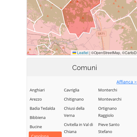
Comuni
Affianca 
Anghiari
Cavriglia
Monterchi
Arezzo
Chitignano
Montevarchi
Badia Tedalda
Chiusi della
Ortignano
Verna
Raggiolo
Bibbiena
Civitella in Val di
Pieve Santo
Bucine
Chiana
Stefano
Capolona