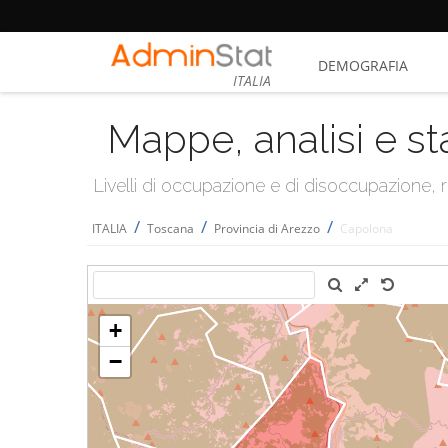
DEMOGRAFIA
ITALIA
Mappe, analisi e st
Livelli di occupazione e di disoccupazione
/
/
/
ITALIA
Toscana
Provincia di Arezzo
Capolona