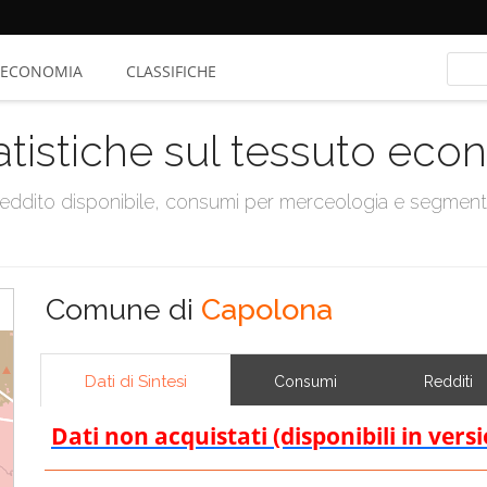
ECONOMIA
CLASSIFICHE
atistiche sul tessuto ec
, reddito disponibile, consumi per merceologia e segmen
Comune di
Capolona
Dati di Sintesi
Consumi
Redditi
Dati non acquistati (disponibili in vers