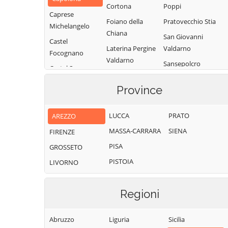
Cortona
Poppi
Caprese
Foiano della
Pratovecchio Stia
Michelangelo
Chiana
San Giovanni
Castel
Laterina Pergine
Valdarno
Focognano
Valdarno
Sansepolcro
Castel San
Loro Ciuffenna
Sestino
Niccolò
Province
Lucignano
Subbiano
Castelfranco
Marciano della
Piandiscò
Talla
LUCCA
PRATO
AREZZO
Chiana
Castiglion
Terranuova
MASSA-CARRARA
SIENA
FIRENZE
Monte San
Fibocchi
Bracciolini
Savino
PISA
GROSSETO
Castiglion
Montemignaio
Fiorentino
PISTOIA
LIVORNO
Regioni
Abruzzo
Liguria
Sicilia