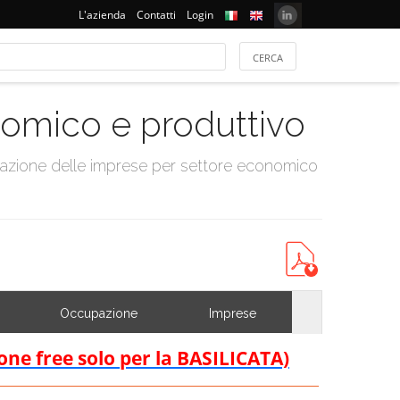
L'azienda
Contatti
Login
onomico e produttivo
tazione delle imprese per settore economico
Occupazione
Imprese
ione free solo per la BASILICATA)