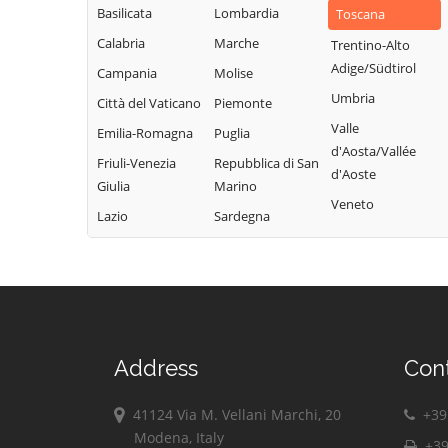
Basilicata
Lombardia
Toscana
Calabria
Marche
Trentino-Alto
Adige/Südtirol
Campania
Molise
Umbria
Città del Vaticano
Piemonte
Valle
Emilia-Romagna
Puglia
d'Aosta/Vallée
Friuli-Venezia
Repubblica di San
d'Aoste
Giulia
Marino
Veneto
Lazio
Sardegna
Address
Con
41124 Via M. Vellani Marchi, 20
+39 
Modena, Italy
+39