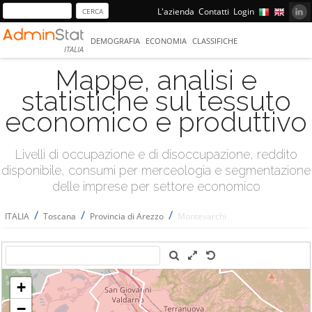
L'azienda
Contatti
Login
DEMOGRAFIA
ECONOMIA
CLASSIFICHE
ITALIA
Mappe, analisi e
statistiche sul tessuto
economico e produttivo
Livelli di occupazione e di disoccupazione, reddito
disponibile, consumi per merceologia e segmentazione
delle imprese per settore economico
/
/
/
ITALIA
Toscana
Provincia di Arezzo
Montevarchi