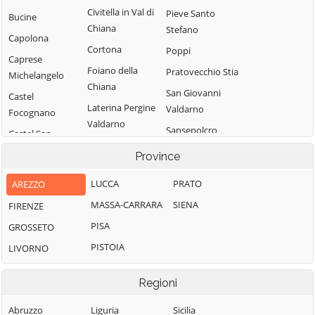
Civitella in Val di
Pieve Santo
Bucine
Chiana
Stefano
Capolona
Cortona
Poppi
Caprese
Foiano della
Pratovecchio Stia
Michelangelo
Chiana
San Giovanni
Castel
Laterina Pergine
Valdarno
Focognano
Valdarno
Sansepolcro
Castel San
Loro Ciuffenna
Niccolò
Sestino
Province
Lucignano
Castelfranco
Subbiano
LUCCA
PRATO
AREZZO
Piandiscò
Marciano della
Talla
Chiana
MASSA-CARRARA
SIENA
FIRENZE
Castiglion
Terranuova
Fibocchi
Monte San
PISA
GROSSETO
Bracciolini
Savino
Castiglion
PISTOIA
LIVORNO
Fiorentino
Montemignaio
Regioni
Abruzzo
Liguria
Sicilia