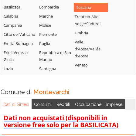
Basilicata
Lombardia
Toscana
Calabria
Marche
Trentino-Alto
Adige/Südtirol
Campania
Molise
Umbria
Città del Vaticano
Piemonte
Valle
Emilia-Romagna
Puglia
d'Aosta/Vallée
Friuli-Venezia
Repubblica di San
d'Aoste
Giulia
Marino
Veneto
Lazio
Sardegna
Comune di
Montevarchi
Dati di Sintesi
Consumi
Redditi
Occupazione
Imprese
Dati non acquistati (disponibili in
versione free solo per la BASILICATA)