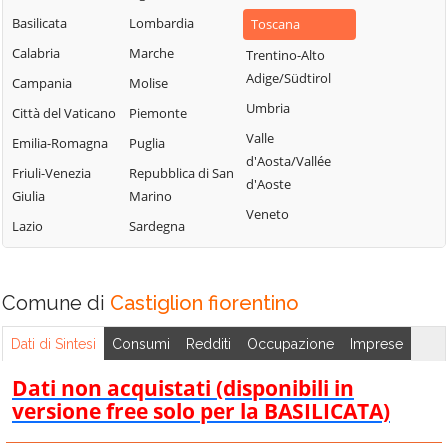
Basilicata
Lombardia
Toscana
Calabria
Marche
Trentino-Alto
Adige/Südtirol
Campania
Molise
Umbria
Città del Vaticano
Piemonte
Valle
Emilia-Romagna
Puglia
d'Aosta/Vallée
Friuli-Venezia
Repubblica di San
d'Aoste
Giulia
Marino
Veneto
Lazio
Sardegna
Comune di
Castiglion fiorentino
Dati di Sintesi
Consumi
Redditi
Occupazione
Imprese
Dati non acquistati (disponibili in
versione free solo per la BASILICATA)