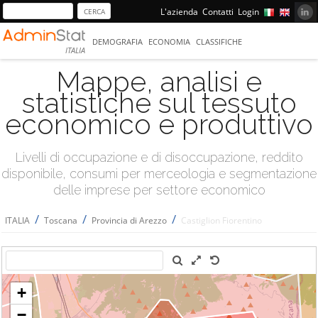
L'azienda
Contatti
Login
DEMOGRAFIA
ECONOMIA
CLASSIFICHE
ITALIA
Mappe, analisi e
statistiche sul tessuto
economico e produttivo
Livelli di occupazione e di disoccupazione, reddito
disponibile, consumi per merceologia e segmentazione
delle imprese per settore economico
/
/
/
ITALIA
Toscana
Provincia di Arezzo
Castiglion Fiorentino