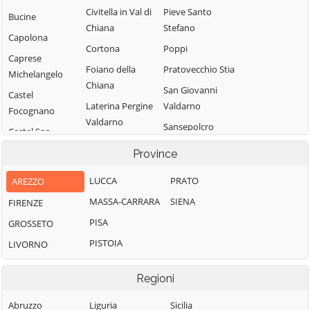
Civitella in Val di
Pieve Santo
Bucine
Chiana
Stefano
Capolona
Cortona
Poppi
Caprese
Foiano della
Pratovecchio Stia
Michelangelo
Chiana
San Giovanni
Castel
Laterina Pergine
Valdarno
Focognano
Valdarno
Sansepolcro
Castel San
Loro Ciuffenna
Niccolò
Sestino
Province
Lucignano
Castelfranco
Subbiano
LUCCA
PRATO
AREZZO
Piandiscò
Marciano della
Talla
Chiana
MASSA-CARRARA
SIENA
FIRENZE
Castiglion
Terranuova
Fibocchi
Monte San
PISA
GROSSETO
Bracciolini
Savino
Castiglion
PISTOIA
LIVORNO
Montemignaio
Fiorentino
Regioni
Abruzzo
Liguria
Sicilia