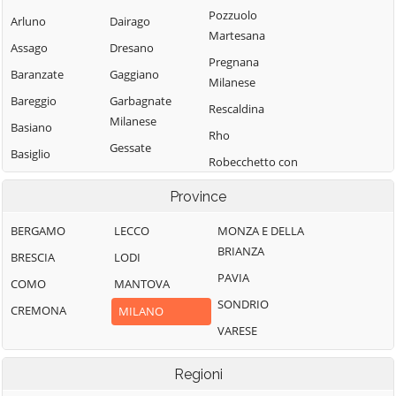
Pozzuolo
Arluno
Dairago
Martesana
Assago
Dresano
Pregnana
Baranzate
Gaggiano
Milanese
Bareggio
Garbagnate
Rescaldina
Milanese
Basiano
Rho
Gessate
Basiglio
Robecchetto con
Gorgonzola
Bellinzago
Induno
Province
Lombardo
Grezzago
Robecco sul
Bernate Ticino
Gudo Visconti
Naviglio
BERGAMO
LECCO
MONZA E DELLA
BRIANZA
Besate
Inveruno
Rodano
BRESCIA
LODI
PAVIA
Binasco
Inzago
Rosate
COMO
MANTOVA
SONDRIO
Boffalora sopra
Lacchiarella
Rozzano
CREMONA
MILANO
Ticino
VARESE
Lainate
San Colombano
Bollate
al Lambro
Legnano
Regioni
Bresso
San Donato
Liscate