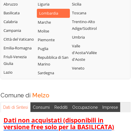
Milanese
Bubbiano
Abruzzo
Liguria
Sicilia
Locate di Triulzi
San Giorgio su
Buccinasco
Basilicata
Toscana
Lombardia
Magenta
Legnano
Buscate
Calabria
Trentino-Alto
Marche
Magnago
San Giuliano
Adige/Südtirol
Bussero
Campania
Molise
Marcallo con
Milanese
Umbria
Busto Garolfo
Casone
Città del Vaticano
Piemonte
San Vittore
Valle
Calvignasco
Masate
Emilia-Romagna
Puglia
Olona
d'Aosta/Vallée
Cambiago
Mediglia
Friuli-Venezia
Repubblica di San
San Zenone al
d'Aoste
Giulia
Marino
Lambro
Canegrate
Melegnano
Veneto
Lazio
Sardegna
Santo Stefano
Carpiano
Melzo
Ticino
Carugate
Mesero
Sedriano
Casarile
Milano
Comune di
Melzo
Segrate
Casorezzo
Morimondo
Senago
Dati di Sintesi
Consumi
Redditi
Occupazione
Imprese
Cassano d'Adda
Motta Visconti
Sesto San
Cassina de'
Nerviano
Dati non acquistati (disponibili in
Giovanni
Pecchi
versione free solo per la BASILICATA)
Nosate
Settala