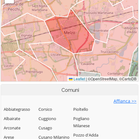
Comuni
Affianca >>
Abbiategrasso
Corsico
Pioltello
Albairate
Cuggiono
Pogliano
Milanese
Arconate
Cusago
Pozzo d'Adda
Arese
Cusano Milanino