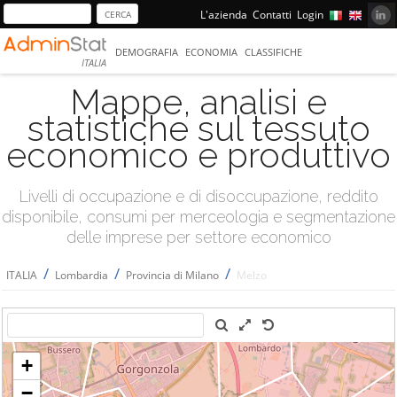
L'azienda
Contatti
Login
DEMOGRAFIA
ECONOMIA
CLASSIFICHE
ITALIA
Mappe, analisi e
statistiche sul tessuto
economico e produttivo
Livelli di occupazione e di disoccupazione, reddito
disponibile, consumi per merceologia e segmentazione
delle imprese per settore economico
/
/
/
ITALIA
Lombardia
Provincia di Milano
Melzo