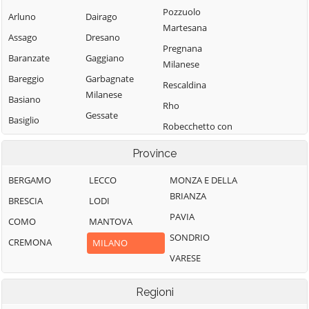
Pozzuolo
Arluno
Dairago
Martesana
Assago
Dresano
Pregnana
Baranzate
Gaggiano
Milanese
Bareggio
Garbagnate
Rescaldina
Milanese
Basiano
Rho
Gessate
Basiglio
Robecchetto con
Gorgonzola
Bellinzago
Induno
Province
Lombardo
Grezzago
Robecco sul
Bernate Ticino
Gudo Visconti
Naviglio
BERGAMO
LECCO
MONZA E DELLA
BRIANZA
Besate
Inveruno
Rodano
BRESCIA
LODI
PAVIA
Binasco
Inzago
Rosate
COMO
MANTOVA
SONDRIO
Boffalora sopra
Lacchiarella
Rozzano
CREMONA
MILANO
Ticino
VARESE
Lainate
San Colombano
Bollate
al Lambro
Legnano
Regioni
Bresso
San Donato
Liscate