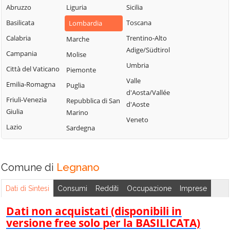
Milanese
Bubbiano
Abruzzo
Liguria
Sicilia
Locate di Triulzi
San Giorgio su
Buccinasco
Basilicata
Toscana
Lombardia
Magenta
Legnano
Buscate
Calabria
Trentino-Alto
Marche
Magnago
San Giuliano
Adige/Südtirol
Bussero
Campania
Molise
Marcallo con
Milanese
Umbria
Busto Garolfo
Città del Vaticano
Casone
Piemonte
San Vittore
Valle
Calvignasco
Emilia-Romagna
Masate
Puglia
Olona
d'Aosta/Vallée
Cambiago
Friuli-Venezia
Mediglia
Repubblica di San
San Zenone al
d'Aoste
Giulia
Marino
Lambro
Canegrate
Melegnano
Veneto
Lazio
Sardegna
Santo Stefano
Carpiano
Melzo
Ticino
Carugate
Mesero
Sedriano
Casarile
Milano
Comune di
Legnano
Segrate
Casorezzo
Morimondo
Senago
Dati di Sintesi
Consumi
Redditi
Occupazione
Imprese
Cassano d'Adda
Motta Visconti
Sesto San
Cassina de'
Nerviano
Dati non acquistati (disponibili in
Giovanni
Pecchi
versione free solo per la BASILICATA)
Nosate
Settala