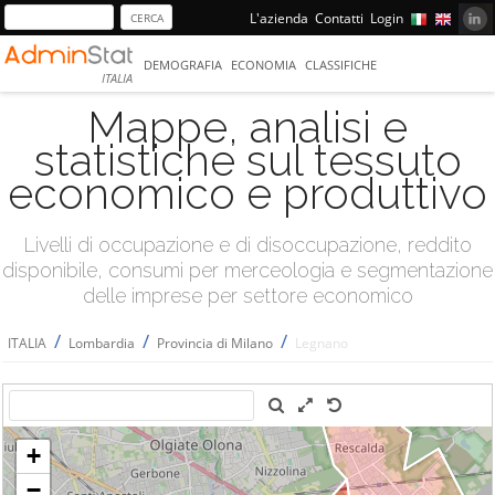
L'azienda
Contatti
Login
DEMOGRAFIA
ECONOMIA
CLASSIFICHE
ITALIA
Mappe, analisi e
statistiche sul tessuto
economico e produttivo
Livelli di occupazione e di disoccupazione, reddito
disponibile, consumi per merceologia e segmentazione
delle imprese per settore economico
/
/
/
ITALIA
Lombardia
Provincia di Milano
Legnano