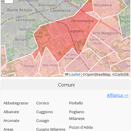
Comuni
Affianca >>
Abbiategrasso
Corsico
Pioltello
Albairate
Cuggiono
Pogliano
Milanese
Arconate
Cusago
Pozzo d'Adda
Arese
Cusano Milanino