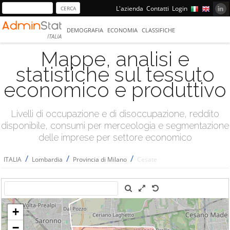
L'azienda
Contatti
Login
DEMOGRAFIA
ECONOMIA
CLASSIFICHE
ITALIA
Mappe, analisi e
statistiche sul tessuto
economico e produttivo
Livelli di occupazione e di disoccupazione, reddito
disponibile, consumi per merceologia e segmentazione
delle imprese per settore economico
/
/
/
ITALIA
Lombardia
Provincia di Milano
Cesate