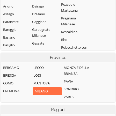
Pozzuolo
Arluno
Dairago
Martesana
Assago
Dresano
Pregnana
Baranzate
Gaggiano
Milanese
Bareggio
Garbagnate
Rescaldina
Milanese
Basiano
Rho
Gessate
Basiglio
Robecchetto con
Gorgonzola
Bellinzago
Induno
Province
Lombardo
Grezzago
Robecco sul
Bernate Ticino
Gudo Visconti
Naviglio
BERGAMO
LECCO
MONZA E DELLA
BRIANZA
Besate
Inveruno
Rodano
BRESCIA
LODI
PAVIA
Binasco
Inzago
Rosate
COMO
MANTOVA
SONDRIO
Boffalora sopra
Lacchiarella
Rozzano
CREMONA
MILANO
Ticino
VARESE
Lainate
San Colombano
Bollate
al Lambro
Legnano
Regioni
Bresso
San Donato
Liscate