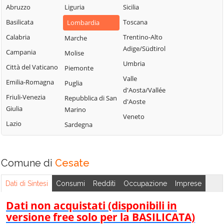
Milanese
Bubbiano
Abruzzo
Liguria
Sicilia
Locate di Triulzi
San Giorgio su
Buccinasco
Basilicata
Toscana
Lombardia
Magenta
Legnano
Buscate
Calabria
Trentino-Alto
Marche
Magnago
San Giuliano
Adige/Südtirol
Bussero
Campania
Molise
Marcallo con
Milanese
Umbria
Busto Garolfo
Casone
Città del Vaticano
Piemonte
San Vittore
Valle
Calvignasco
Masate
Emilia-Romagna
Puglia
Olona
d'Aosta/Vallée
Cambiago
Mediglia
Friuli-Venezia
Repubblica di San
San Zenone al
d'Aoste
Giulia
Marino
Lambro
Canegrate
Melegnano
Veneto
Lazio
Sardegna
Santo Stefano
Carpiano
Melzo
Ticino
Carugate
Mesero
Sedriano
Casarile
Milano
Comune di
Cesate
Segrate
Casorezzo
Morimondo
Senago
Dati di Sintesi
Consumi
Redditi
Occupazione
Imprese
Cassano d'Adda
Motta Visconti
Sesto San
Cassina de'
Nerviano
Dati non acquistati (disponibili in
Giovanni
Pecchi
versione free solo per la BASILICATA)
Nosate
Settala