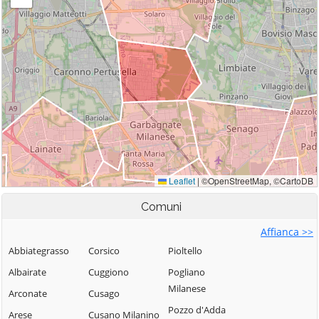
Comuni
Affianca >>
Abbiategrasso
Corsico
Pioltello
Albairate
Cuggiono
Pogliano
Milanese
Arconate
Cusago
Pozzo d'Adda
Arese
Cusano Milanino