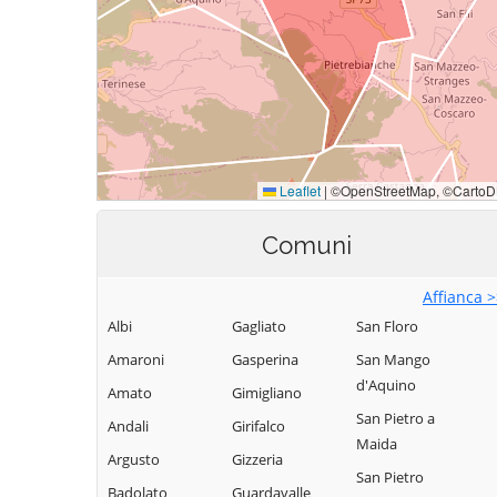
Comuni
Affianca 
Albi
Gagliato
San Floro
Amaroni
Gasperina
San Mango
d'Aquino
Amato
Gimigliano
San Pietro a
Andali
Girifalco
Maida
Argusto
Gizzeria
San Pietro
Badolato
Guardavalle