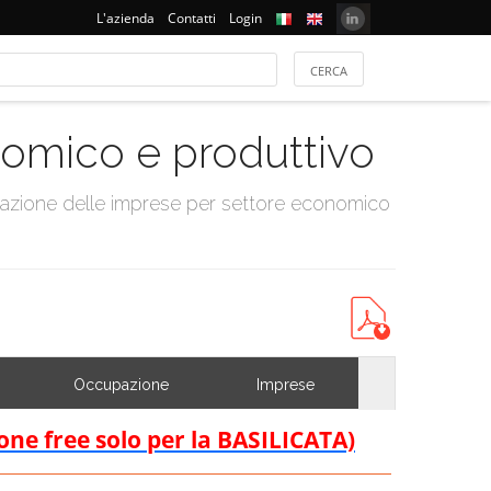
L'azienda
Contatti
Login
onomico e produttivo
tazione delle imprese per settore economico
Occupazione
Imprese
ione free solo per la BASILICATA)