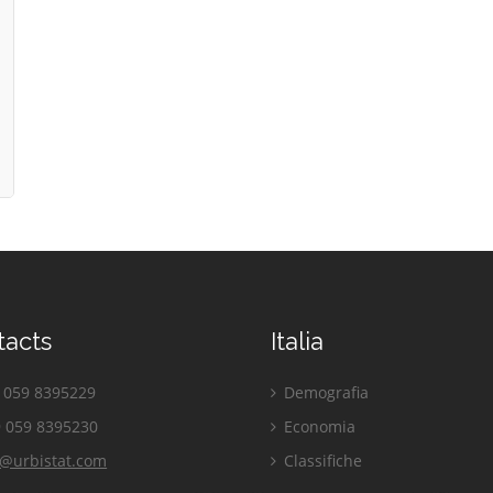
tacts
Italia
059 8395229
Demografia
 059 8395230
Economia
o@urbistat.com
Classifiche