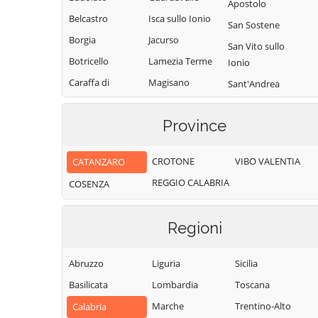
Apostolo
Belcastro
Isca sullo Ionio
San Sostene
Borgia
Jacurso
San Vito sullo
Botricello
Lamezia Terme
Ionio
Caraffa di
Magisano
Sant'Andrea
Catanzaro
Apostolo dello
Maida
Ionio
Cardinale
Province
Marcedusa
Santa Caterina
Carlopoli
Marcellinara
dello Ionio
CROTONE
VIBO VALENTIA
CATANZARO
Catanzaro
Martirano
Satriano
REGGIO CALABRIA
Cenadi
COSENZA
Martirano
Sellia
Centrache
Lombardo
Sellia Marina
Regioni
Cerva
Miglierina
Serrastretta
Chiaravalle
Montauro
Sersale
Abruzzo
Liguria
Sicilia
Centrale
Montepaone
Settingiano
Basilicata
Lombardia
Toscana
Cicala
Motta Santa
Simeri Crichi
Marche
Trentino-Alto
Conflenti
Calabria
Lucia