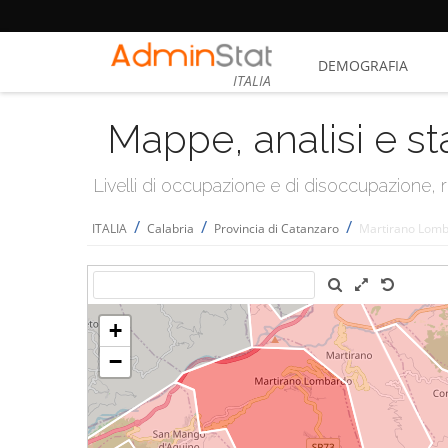
DEMOGRAFIA
ITALIA
Mappe, analisi e st
Livelli di occupazione e di disoccupazione
/
/
/
ITALIA
Calabria
Provincia di Catanzaro
Martirano Lom