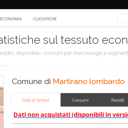
ECONOMIA
CLASSIFICHE
atistiche sul tessuto ec
, reddito disponibile, consumi per merceologia e segmen
bardo
Comune di
Martirano lombardo
Dati di Sintesi
Consumi
Redditi
Dati non acquistati (disponibili in vers