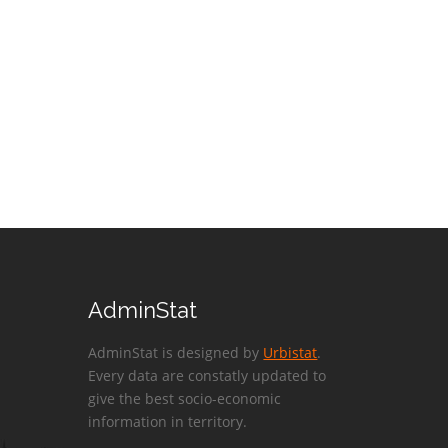
AdminStat
AdminStat is designed by
Urbistat
.
Every data are constatly updated to
give the best socio-economic
information in territory.