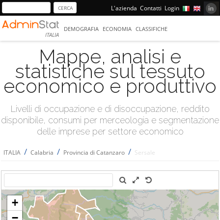
L'azienda
Contatti
Login
DEMOGRAFIA
ECONOMIA
CLASSIFICHE
ITALIA
Mappe, analisi e
statistiche sul tessuto
economico e produttivo
Livelli di occupazione e di disoccupazione, reddito
disponibile, consumi per merceologia e segmentazione
delle imprese per settore economico
/
/
/
ITALIA
Calabria
Provincia di Catanzaro
Sersale