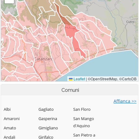
Comuni
Affianca >>
Albi
Gagliato
San Floro
Amaroni
Gasperina
San Mango
d'Aquino
Amato
Gimigliano
San Pietro a
Andali
Girifalco