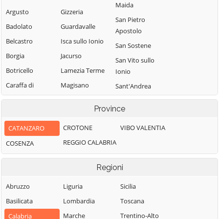
Maida
Argusto
Gizzeria
San Pietro
Badolato
Guardavalle
Apostolo
Belcastro
Isca sullo Ionio
San Sostene
Borgia
Jacurso
San Vito sullo
Botricello
Lamezia Terme
Ionio
Caraffa di
Magisano
Sant'Andrea
Catanzaro
Apostolo dello
Maida
Province
Ionio
Cardinale
Marcedusa
Santa Caterina
Carlopoli
CROTONE
VIBO VALENTIA
CATANZARO
Marcellinara
dello Ionio
Catanzaro
REGGIO CALABRIA
COSENZA
Martirano
Satriano
Cenadi
Martirano
Sellia
Regioni
Centrache
Lombardo
Sellia Marina
Cerva
Miglierina
Abruzzo
Liguria
Sicilia
Serrastretta
Chiaravalle
Montauro
Basilicata
Lombardia
Toscana
Sersale
Centrale
Montepaone
Marche
Trentino-Alto
Calabria