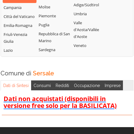
Settingiano
Cicala
Adige/Südtirol
Motta Santa
Molise
Campania
Simeri Crichi
Conflenti
Lucia
Umbria
Piemonte
Città del Vaticano
Sorbo San Basile
Cortale
Nocera Terinese
Valle
Puglia
Emilia-Romagna
Soverato
d'Aosta/Vallée
Cropani
Olivadi
Repubblica di San
Friuli-Venezia
d'Aoste
Soveria Mannelli
Curinga
Palermiti
Marino
Giulia
Veneto
Soveria Simeri
Davoli
Pentone
Sardegna
Lazio
Squillace
Decollatura
Petrizzi
Stalettì
Falerna
Petronà
Comune di
Sersale
Taverna
Feroleto Antico
Pianopoli
Tiriolo
Fossato Serralta
Platania
Dati di Sintesi
Consumi
Redditi
Occupazione
Imprese
Torre di Ruggiero
Dati non acquistati (disponibili in
Vallefiorita
versione free solo per la BASILICATA)
Zagarise