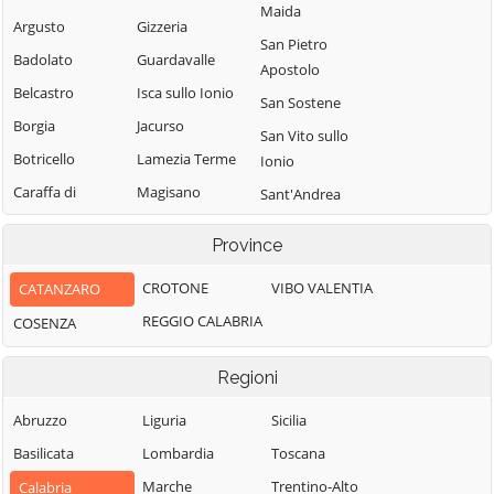
Maida
Argusto
Gizzeria
San Pietro
Badolato
Guardavalle
Apostolo
Belcastro
Isca sullo Ionio
San Sostene
Borgia
Jacurso
San Vito sullo
Botricello
Lamezia Terme
Ionio
Caraffa di
Magisano
Sant'Andrea
Catanzaro
Apostolo dello
Maida
Province
Ionio
Cardinale
Marcedusa
Santa Caterina
Carlopoli
CROTONE
VIBO VALENTIA
CATANZARO
Marcellinara
dello Ionio
Catanzaro
REGGIO CALABRIA
COSENZA
Martirano
Satriano
Cenadi
Martirano
Sellia
Regioni
Centrache
Lombardo
Sellia Marina
Miglierina
Cerva
Abruzzo
Liguria
Sicilia
Serrastretta
Montauro
Chiaravalle
Basilicata
Lombardia
Toscana
Sersale
Centrale
Montepaone
Marche
Trentino-Alto
Calabria