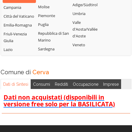
Settingiano
Cicala
Adige/Südtirol
Motta Santa
Molise
Campania
Simeri Crichi
Lucia
Conflenti
Umbria
Piemonte
Città del Vaticano
Sorbo San Basile
Nocera Terinese
Cortale
Valle
Puglia
Emilia-Romagna
Soverato
d'Aosta/Vallée
Olivadi
Cropani
Repubblica di San
Friuli-Venezia
d'Aoste
Soveria Mannelli
Palermiti
Curinga
Marino
Giulia
Veneto
Soveria Simeri
Pentone
Davoli
Sardegna
Lazio
Squillace
Petrizzi
Decollatura
Stalettì
Petronà
Falerna
Comune di
Cerva
Taverna
Pianopoli
Feroleto Antico
Tiriolo
Platania
Fossato Serralta
Dati di Sintesi
Consumi
Redditi
Occupazione
Imprese
Torre di Ruggiero
Dati non acquistati (disponibili in
Vallefiorita
versione free solo per la BASILICATA)
Zagarise