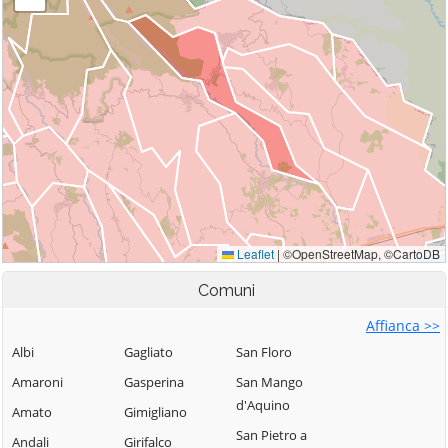
Comuni
Affianca >>
Albi
Gagliato
San Floro
Amaroni
Gasperina
San Mango
d'Aquino
Amato
Gimigliano
San Pietro a
Andali
Girifalco