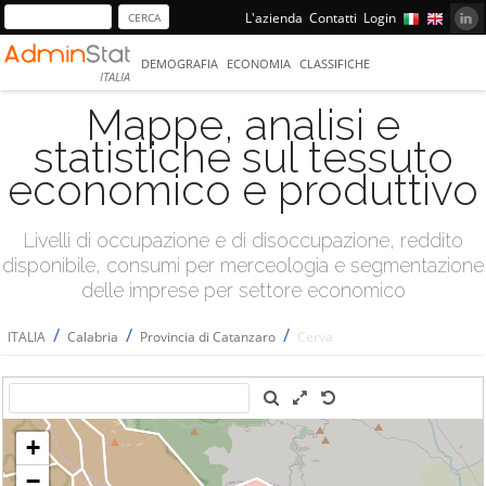
L'azienda
Contatti
Login
DEMOGRAFIA
ECONOMIA
CLASSIFICHE
ITALIA
Mappe, analisi e
statistiche sul tessuto
economico e produttivo
Livelli di occupazione e di disoccupazione, reddito
disponibile, consumi per merceologia e segmentazione
delle imprese per settore economico
/
/
/
ITALIA
Calabria
Provincia di Catanzaro
Cerva