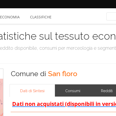
ECONOMIA
CLASSIFICHE
atistiche sul tessuto ec
, reddito disponibile, consumi per merceologia e segmen
Comune di
San floro
Dati di Sintesi
Consumi
Redditi
Dati non acquistati (disponibili in vers