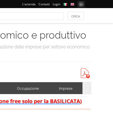
L'azienda
Contatti
Login
onomico e produttivo
tazione delle imprese per settore economico
Occupazione
Imprese
ione free solo per la BASILICATA)