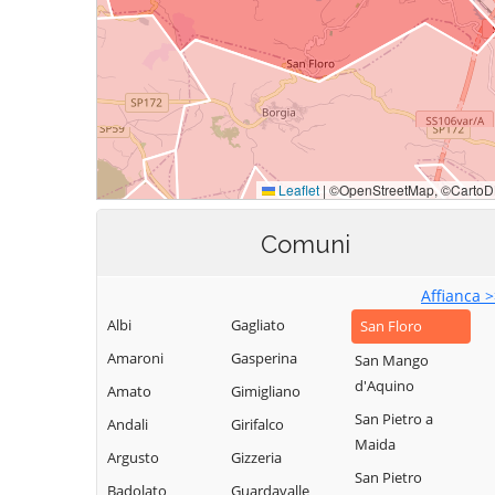
Comuni
Affianca 
Albi
Gagliato
San Floro
Amaroni
Gasperina
San Mango
d'Aquino
Amato
Gimigliano
San Pietro a
Andali
Girifalco
Maida
Argusto
Gizzeria
San Pietro
Badolato
Guardavalle