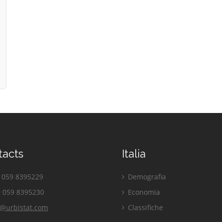
tacts
Italia
059 8395229
Demografia
 059 8395230
Economia
o@urbistat.com
Classifiche