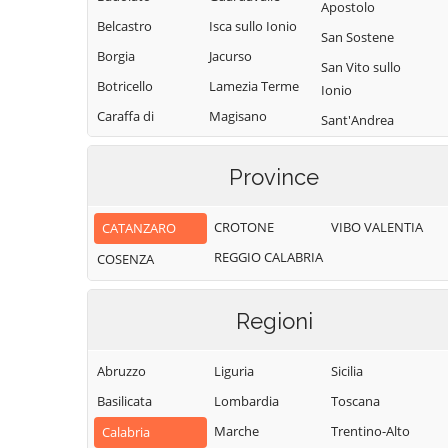
Apostolo
Belcastro
Isca sullo Ionio
San Sostene
Borgia
Jacurso
San Vito sullo
Botricello
Lamezia Terme
Ionio
Caraffa di
Magisano
Sant'Andrea
Catanzaro
Apostolo dello
Maida
Ionio
Cardinale
Province
Marcedusa
Santa Caterina
Carlopoli
Marcellinara
dello Ionio
CROTONE
VIBO VALENTIA
CATANZARO
Catanzaro
Martirano
Satriano
REGGIO CALABRIA
Cenadi
COSENZA
Martirano
Sellia
Centrache
Lombardo
Sellia Marina
Regioni
Cerva
Miglierina
Serrastretta
Chiaravalle
Montauro
Sersale
Abruzzo
Liguria
Sicilia
Centrale
Montepaone
Settingiano
Basilicata
Lombardia
Toscana
Cicala
Motta Santa
Simeri Crichi
Marche
Trentino-Alto
Conflenti
Calabria
Lucia