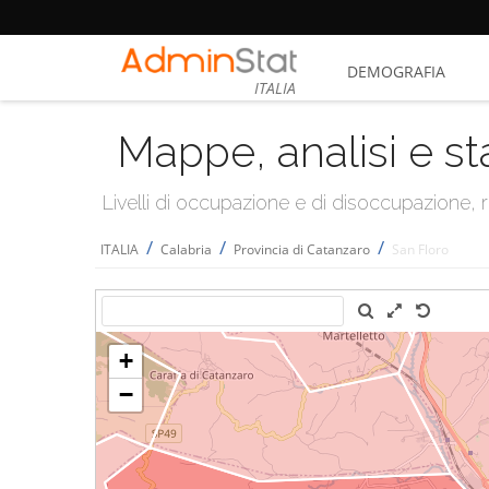
DEMOGRAFIA
ITALIA
Mappe, analisi e st
Livelli di occupazione e di disoccupazione
/
/
/
ITALIA
Calabria
Provincia di Catanzaro
San Floro