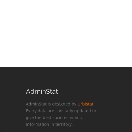
AdminStat
AdminStat is designed by
Urbistat
.
Every data are constatly updated to
give the best socio-economic
information in territory.