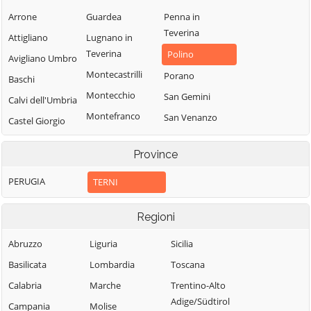
Arrone
Guardea
Penna in
Teverina
Attigliano
Lugnano in
Teverina
Polino
Avigliano Umbro
Montecastrilli
Porano
Baschi
Montecchio
San Gemini
Calvi dell'Umbria
Montefranco
San Venanzo
Castel Giorgio
Montegabbione
Stroncone
Castel Viscardo
Province
Monteleone
Terni
d'Orvieto
PERUGIA
TERNI
Regioni
Abruzzo
Liguria
Sicilia
Basilicata
Lombardia
Toscana
Calabria
Marche
Trentino-Alto
Adige/Südtirol
Campania
Molise