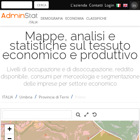
L'azienda
Contatti
Login
DEMOGRAFIA
ECONOMIA
CLASSIFICHE
ITALIA
Mappe, analisi e
statistiche sul tessuto
economico e produttivo
Livelli di occupazione e di disoccupazione, reddito
disponibile, consumi per merceologia e segmentazione
delle imprese per settore economico
/
/
/
ITALIA
Umbria
Provincia di Terni
Polino