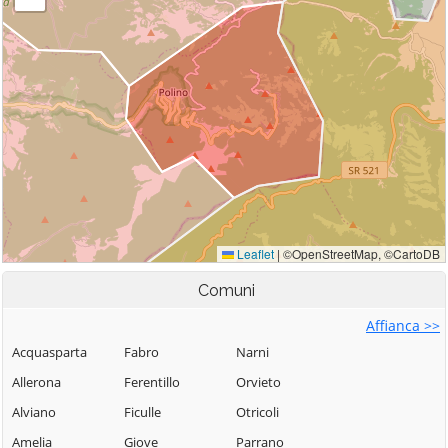
Comuni
Affianca >>
Acquasparta
Fabro
Narni
Allerona
Ferentillo
Orvieto
Alviano
Ficulle
Otricoli
Amelia
Giove
Parrano