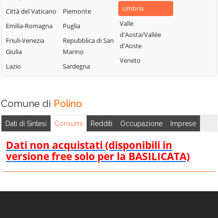
Umbria
Città del Vaticano
Piemonte
Valle
Emilia-Romagna
Puglia
d'Aosta/Vallée
Friuli-Venezia
Repubblica di San
d'Aoste
Giulia
Marino
Veneto
Lazio
Sardegna
Comune di
Polino
Dati di Sintesi
Consumi
Redditi
Occupazione
Imprese
Dati non acquistati (disponibili in
versione free solo per la BASILICATA)