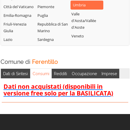
Umbria
Città del Vaticano
Piemonte
Valle
Emilia-Romagna
Puglia
d'Aosta/Vallée
Friuli-Venezia
Repubblica di San
d'Aoste
Giulia
Marino
Veneto
Lazio
Sardegna
Comune di
Ferentillo
Dati di Sintesi
Consumi
Redditi
Occupazione
Imprese
Dati non acquistati (disponibili in
versione free solo per la BASILICATA)