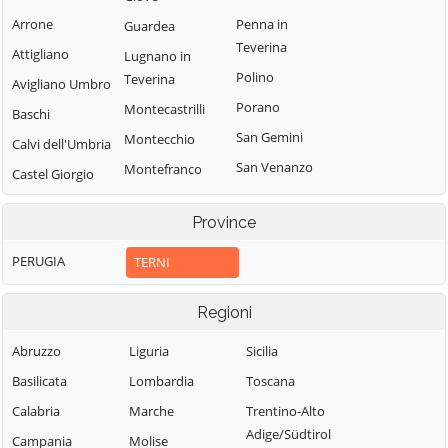
Arrone
Penna in
Guardea
Teverina
Attigliano
Lugnano in
Polino
Teverina
Avigliano Umbro
Porano
Montecastrilli
Baschi
San Gemini
Montecchio
Calvi dell'Umbria
San Venanzo
Montefranco
Castel Giorgio
Stroncone
Montegabbione
Castel Viscardo
Province
Terni
Monteleone
d'Orvieto
PERUGIA
TERNI
Regioni
Abruzzo
Liguria
Sicilia
Basilicata
Lombardia
Toscana
Calabria
Marche
Trentino-Alto
Adige/Südtirol
Campania
Molise