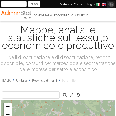
L'azienda
Contatti
Login
DEMOGRAFIA
ECONOMIA
CLASSIFICHE
ITALIA
Mappe, analisi e
statistiche sul tessuto
economico e produttivo
Livelli di occupazione e di disoccupazione, reddito
disponibile, consumi per merceologia e segmentazione
delle imprese per settore economico
/
/
/
ITALIA
Umbria
Provincia di Terni
Ferentillo