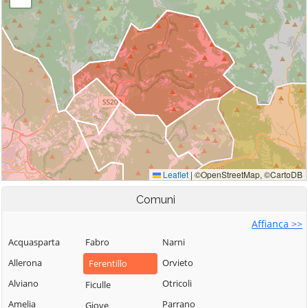
Comuni
Affianca >>
Acquasparta
Fabro
Narni
Allerona
Orvieto
Ferentillo
Alviano
Otricoli
Ficulle
Amelia
Parrano
Giove