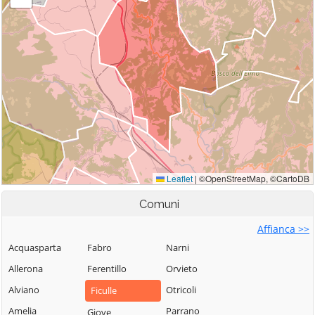
Comuni
Affianca >>
Acquasparta
Fabro
Narni
Allerona
Ferentillo
Orvieto
Alviano
Otricoli
Ficulle
Amelia
Parrano
Giove