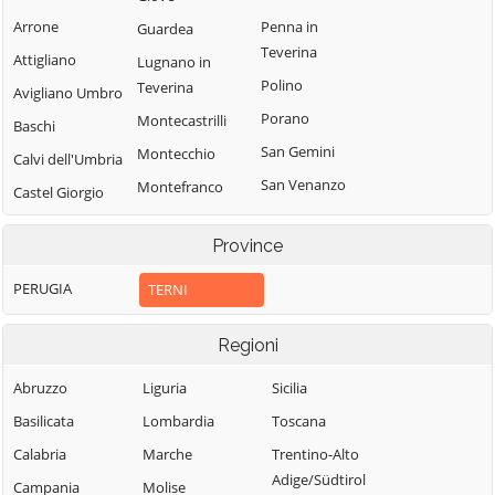
Arrone
Penna in
Guardea
Teverina
Attigliano
Lugnano in
Polino
Teverina
Avigliano Umbro
Porano
Montecastrilli
Baschi
San Gemini
Montecchio
Calvi dell'Umbria
San Venanzo
Montefranco
Castel Giorgio
Stroncone
Montegabbione
Castel Viscardo
Province
Terni
Monteleone
d'Orvieto
PERUGIA
TERNI
Regioni
Abruzzo
Liguria
Sicilia
Basilicata
Lombardia
Toscana
Calabria
Marche
Trentino-Alto
Adige/Südtirol
Campania
Molise