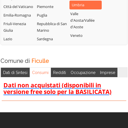
Umbria
Città del Vaticano
Piemonte
Valle
Emilia-Romagna
Puglia
d'Aosta/Vallée
Friuli-Venezia
Repubblica di San
d'Aoste
Giulia
Marino
Veneto
Lazio
Sardegna
Comune di
Ficulle
Dati di Sintesi
Consumi
Redditi
Occupazione
Imprese
Dati non acquistati (disponibili in
versione free solo per la BASILICATA)