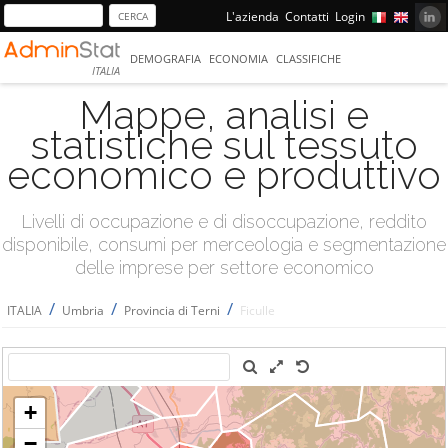
L'azienda
Contatti
Login
DEMOGRAFIA
ECONOMIA
CLASSIFICHE
ITALIA
Mappe, analisi e
statistiche sul tessuto
economico e produttivo
Livelli di occupazione e di disoccupazione, reddito
disponibile, consumi per merceologia e segmentazione
delle imprese per settore economico
/
/
/
ITALIA
Umbria
Provincia di Terni
Ficulle