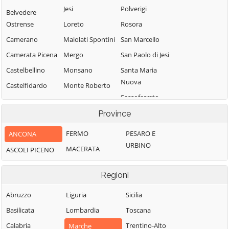
Jesi
Polverigi
Belvedere
Ostrense
Loreto
Rosora
Camerano
Maiolati Spontini
San Marcello
Camerata Picena
Mergo
San Paolo di Jesi
Castelbellino
Monsano
Santa Maria
Nuova
Castelfidardo
Monte Roberto
Sassoferrato
Castelleone di
Monte San Vito
Suasa
Senigallia
Province
Montecarotto
Castelplanio
Serra de' Conti
Montemarciano
FERMO
PESARO E
ANCONA
Serra San Quirico
Cerreto d'Esi
URBINO
Morro d'Alba
MACERATA
ASCOLI PICENO
Sirolo
Chiaravalle
Numana
Staffolo
Corinaldo
Regioni
Offagna
Trecastelli
Cupramontana
Osimo
Abruzzo
Liguria
Sicilia
Fabriano
Basilicata
Lombardia
Toscana
Calabria
Trentino-Alto
Marche