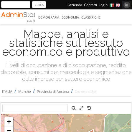
L'azienda
Contatti
Login
DEMOGRAFIA
ECONOMIA
CLASSIFICHE
ITALIA
Mappe, analisi e
statistiche sul tessuto
economico e produttivo
Livelli di occupazione e di disoccupazione, reddito
disponibile, consumi per merceologia e segmentazione
delle imprese per settore economico
/
/
/
ITALIA
Marche
Provincia di Ancona
Cerreto d'Esi