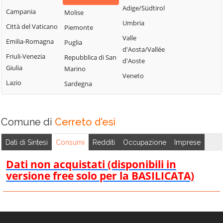
Adige/Südtirol
Campania
Molise
Umbria
Città del Vaticano
Piemonte
Valle
Emilia-Romagna
Puglia
d'Aosta/Vallée
Friuli-Venezia
Repubblica di San
d'Aoste
Giulia
Marino
Veneto
Lazio
Sardegna
Comune di
Cerreto d'esi
Dati di Sintesi
Consumi
Redditi
Occupazione
Imprese
Dati non acquistati (disponibili in
versione free solo per la BASILICATA)