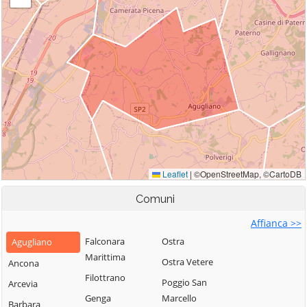
Comuni
Affianca >>
Falconara
Ostra
Agugliano
Marittima
Ostra Vetere
Ancona
Filottrano
Poggio San
Arcevia
Genga
Marcello
Barbara