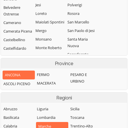
Jesi
Polverigi
Belvedere
Loreto
Rosora
Ostrense
Maiolati Spontini
San Marcello
Camerano
Mergo
San Paolo di Jesi
Camerata Picena
Monsano
Santa Maria
Castelbellino
Nuova
Monte Roberto
Castelfidardo
Sassoferrato
Monte San Vito
Castelleone di
Senigallia
Suasa
Province
Montecarotto
Serra de' Conti
Castelplanio
Montemarciano
FERMO
PESARO E
ANCONA
Serra San Quirico
Cerreto d'Esi
URBINO
Morro d'Alba
MACERATA
ASCOLI PICENO
Sirolo
Chiaravalle
Numana
Staffolo
Corinaldo
Regioni
Offagna
Trecastelli
Cupramontana
Osimo
Abruzzo
Liguria
Sicilia
Fabriano
Basilicata
Lombardia
Toscana
Calabria
Trentino-Alto
Marche