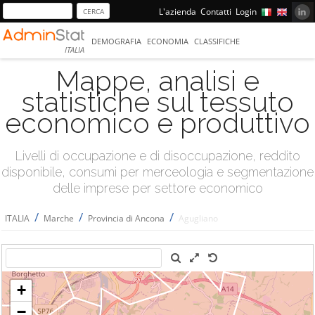
L'azienda
Contatti
Login
DEMOGRAFIA
ECONOMIA
CLASSIFICHE
ITALIA
Mappe, analisi e
statistiche sul tessuto
economico e produttivo
Livelli di occupazione e di disoccupazione, reddito
disponibile, consumi per merceologia e segmentazione
delle imprese per settore economico
/
/
/
ITALIA
Marche
Provincia di Ancona
Agugliano