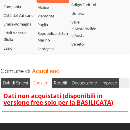
Adige/Südtirol
Campania
Molise
Umbria
Città del Vaticano
Piemonte
Valle
Emilia-Romagna
Puglia
d'Aosta/Vallée
Friuli-Venezia
Repubblica di San
d'Aoste
Giulia
Marino
Veneto
Lazio
Sardegna
Comune di
Agugliano
Dati di Sintesi
Consumi
Redditi
Occupazione
Imprese
Dati non acquistati (disponibili in
versione free solo per la BASILICATA)