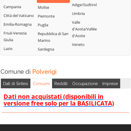
Adige/Südtirol
Campania
Molise
Umbria
Città del Vaticano
Piemonte
Valle
Emilia-Romagna
Puglia
d'Aosta/Vallée
Friuli-Venezia
Repubblica di San
d'Aoste
Giulia
Marino
Veneto
Lazio
Sardegna
Comune di
Polverigi
Dati di Sintesi
Consumi
Redditi
Occupazione
Imprese
Dati non acquistati (disponibili in
versione free solo per la BASILICATA)