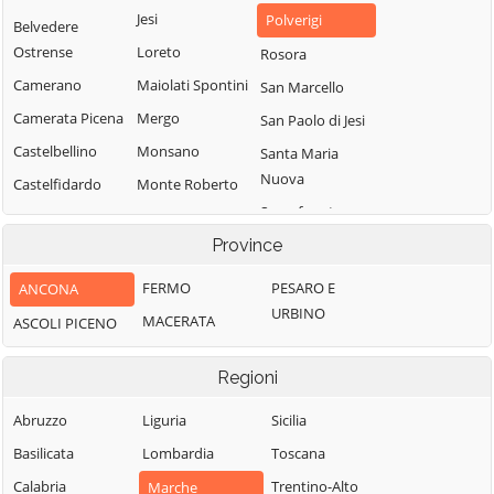
Jesi
Polverigi
Belvedere
Ostrense
Loreto
Rosora
Camerano
Maiolati Spontini
San Marcello
Camerata Picena
Mergo
San Paolo di Jesi
Castelbellino
Monsano
Santa Maria
Nuova
Castelfidardo
Monte Roberto
Sassoferrato
Castelleone di
Monte San Vito
Suasa
Province
Senigallia
Montecarotto
Castelplanio
Serra de' Conti
Montemarciano
FERMO
PESARO E
ANCONA
Cerreto d'Esi
Serra San Quirico
URBINO
Morro d'Alba
MACERATA
ASCOLI PICENO
Chiaravalle
Sirolo
Numana
Corinaldo
Regioni
Staffolo
Offagna
Cupramontana
Trecastelli
Osimo
Abruzzo
Liguria
Sicilia
Fabriano
Basilicata
Lombardia
Toscana
Calabria
Trentino-Alto
Marche