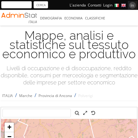
L'azienda
Contatti
Login
DEMOGRAFIA
ECONOMIA
CLASSIFICHE
ITALIA
Mappe, analisi e
statistiche sul tessuto
economico e produttivo
Livelli di occupazione e di disoccupazione, reddito
disponibile, consumi per merceologia e segmentazione
delle imprese per settore economico
/
/
/
ITALIA
Marche
Provincia di Ancona
Polverigi