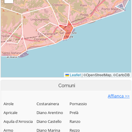
Comuni
Affianca >>
Airole
Costarainera
Pornassio
Apricale
Diano Arentino
Prelà
Aquila d'Arroscia
Diano Castello
Ranzo
Armo
Diano Marina
Rezzo