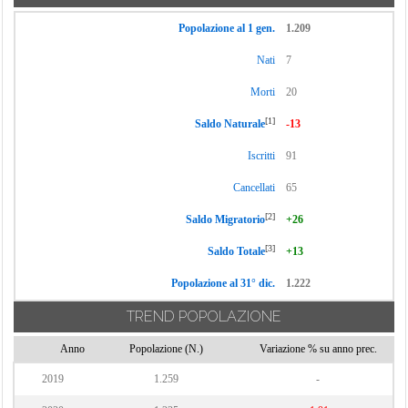
Popolazione al 1 gen.
1.209
Nati
7
Morti
20
[1]
Saldo Naturale
-13
Iscritti
91
Cancellati
65
[2]
Saldo Migratorio
+26
[3]
Saldo Totale
+13
Popolazione al 31° dic.
1.222
TREND POPOLAZIONE
Anno
Popolazione (N.)
Variazione % su anno prec.
2019
1.259
-