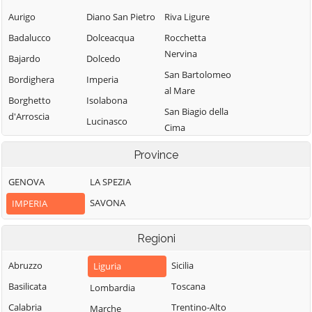
Aurigo
Diano San Pietro
Riva Ligure
Badalucco
Dolceacqua
Rocchetta
Nervina
Bajardo
Dolcedo
San Bartolomeo
Bordighera
Imperia
al Mare
Borghetto
Isolabona
San Biagio della
d'Arroscia
Lucinasco
Cima
Borgomaro
Mendatica
San Lorenzo al
Province
Camporosso
Molini di Triora
Mare
Caravonica
GENOVA
LA SPEZIA
Montalto
Sanremo
Castel Vittorio
Carpasio
SAVONA
IMPERIA
Santo Stefano al
Castellaro
Montegrosso
Mare
Pian Latte
Regioni
Ceriana
Seborga
Olivetta San
Cervo
Abruzzo
Soldano
Sicilia
Liguria
Michele
Cesio
Basilicata
Taggia
Toscana
Lombardia
Ospedaletti
Chiusanico
Calabria
Terzorio
Trentino-Alto
Marche