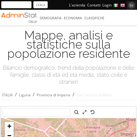
L'azienda
Contatti
Login
DEMOGRAFIA
ECONOMIA
CLASSIFICHE
ITALIA
Mappe, analisi e
statistiche sulla
popolazione residente
Bilancio demografico, trend della popolazione e delle
famiglie, classi di età ed età media, stato civile e
stranieri
/
/
/
ITALIA
Liguria
Provincia di Imperia
San Lorenzo al Mare