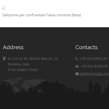
Seleziona per confrontare l'area corrente (beta)
Address
Contacts
41124 Via M. Vellani Marchi, 20
+39 059 8395229
Modena, Italy
+39 059 8395230
P.IVA 03466110362
info@urbistat.co