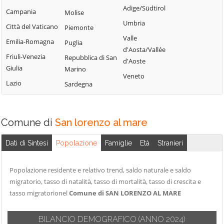
Perinaldo
Adige/Südtirol
Chiusavecchia
Campania
Triora
Molise
Pietrabruna
Umbria
Cipressa
Città del Vaticano
Vallebona
Piemonte
Pieve di Teco
Valle
Civezza
Emilia-Romagna
Vallecrosia
Puglia
Pigna
d'Aosta/Vallée
Cosio d'Arroscia
Friuli-Venezia
Vasia
Repubblica di San
d'Aoste
Pompeiana
Giulia
Marino
Ventimiglia
Veneto
Pontedassio
Lazio
Sardegna
Vessalico
Villa Faraldi
Comune di
San lorenzo al mare
Dati di Sintesi
Popolazione
Famiglie
Età
Stranieri
Popolazione residente e relativo trend, saldo naturale e saldo
migratorio, tasso di natalità, tasso di mortalità, tasso di crescita e
tasso migratorionel
Comune di SAN LORENZO AL MARE
BILANCIO DEMOGRAFICO
(ANNO 2024)