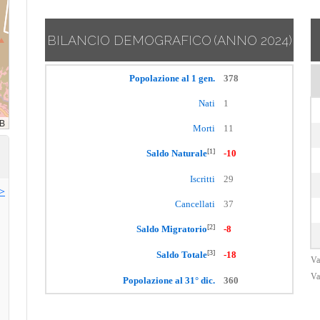
BILANCIO DEMOGRAFICO
(ANNO 2024)
Popolazione al 1 gen.
378
Nati
1
Morti
11
[1]
Saldo Naturale
-10
Iscritti
29
>>
Cancellati
37
[2]
Saldo Migratorio
-8
[3]
Saldo Totale
-18
Va
Va
Popolazione al 31° dic.
360