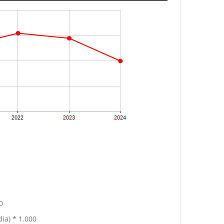
0
ia) * 1.000