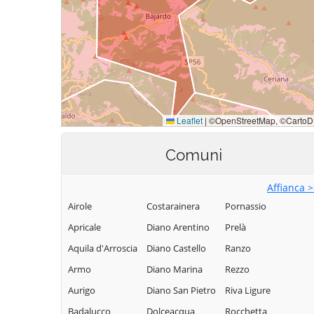
Comuni
Affianca 
Airole
Costarainera
Pornassio
Apricale
Diano Arentino
Prelà
Aquila d'Arroscia
Diano Castello
Ranzo
Armo
Diano Marina
Rezzo
Aurigo
Diano San Pietro
Riva Ligure
Badalucco
Dolceacqua
Rocchetta