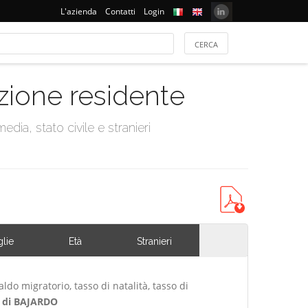
L'azienda
Contatti
Login
azione residente
dia, stato civile e stranieri
lie
Età
Stranieri
ldo migratorio, tasso di natalità, tasso di
di BAJARDO