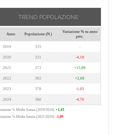
TREND POPOLAZIONE
Variazione % su anno
Anno
Popolazione (N.)
prec.
2019
335
-
2020
321
-4,18
2021
372
+15,89
2022
382
+2,69
2023
378
-1,05
2024
360
-4,76
riazione % Media Annua (2019/2024):
+1,45
riazione % Media Annua (2021/2024):
-1,09