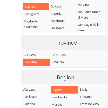
Nervina
Dolcedo
Bajardo
San Bartolomeo
Imperia
Bordighera
al Mare
Isolabona
Borghetto
San Biagio della
d'Arroscia
Lucinasco
Cima
Borgomaro
Mendatica
San Lorenzo al
Camporosso
Province
Molini di Triora
Mare
Caravonica
Montalto
Sanremo
GENOVA
LA SPEZIA
Carpasio
Castel Vittorio
Santo Stefano al
SAVONA
IMPERIA
Montegrosso
Castellaro
Mare
Pian Latte
Ceriana
Seborga
Olivetta San
Regioni
Cervo
Soldano
Michele
Cesio
Taggia
Ospedaletti
Abruzzo
Sicilia
Liguria
Chiusanico
Terzorio
Perinaldo
Basilicata
Toscana
Lombardia
Chiusavecchia
Triora
Pietrabruna
Calabria
Trentino-Alto
Marche
Cipressa
Vallebona