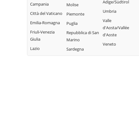
Adige/Südtirol
Pieve di Teco
Campania
Molise
Civezza
Vallecrosia
Umbria
Pigna
Città del Vaticano
Piemonte
Cosio d'Arroscia
Vasia
Valle
Pompeiana
Emilia-Romagna
Puglia
Ventimiglia
d'Aosta/Vallée
Pontedassio
Friuli-Venezia
Repubblica di San
d'Aoste
Vessalico
Giulia
Marino
Veneto
Villa Faraldi
Lazio
Sardegna