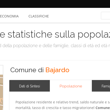
ECONOMIA
CLASSIFICHE
e statistiche sulla popol
della popolazione e delle famiglie, classi di età ed età me
Comune di
Bajardo
Popolazione
Dati di Sintesi
Famig
Popolazione residente e relativo trend, saldo naturale e sa
mortalità, tasso di crescita e tasso migratorionel
Comune 