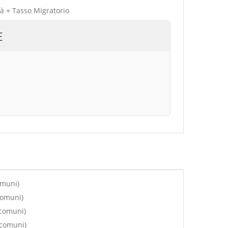
tà + Tasso Migratorio
E
omuni)
comuni)
 comuni)
 comuni)