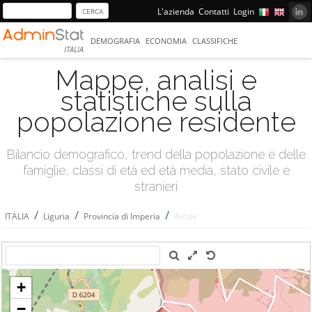
L'azienda
Contatti
Login
DEMOGRAFIA
ECONOMIA
CLASSIFICHE
ITALIA
Mappe, analisi e
statistiche sulla
popolazione residente
Bilancio demografico, trend della popolazione e delle
famiglie, classi di età ed età media, stato civile e
stranieri
/
/
/
ITALIA
Liguria
Provincia di Imperia
Airole