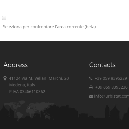
Seleziona per confrontare l'area corrente (beta)
Address
Contacts
41124 Via M. Vellani Marchi, 20
+39 059 8395229
Modena, Italy
+39 059 8395230
P.IVA 03466110362
info@urbistat.co