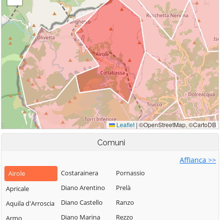
Comuni
Affianca >>
Costarainera
Pornassio
Airole
Diano Arentino
Prelà
Apricale
Diano Castello
Ranzo
Aquila d'Arroscia
Diano Marina
Rezzo
Armo