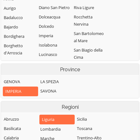
Diano San Pietro
Riva Ligure
Aurigo
Dolceacqua
Rocchetta
Badalucco
Nervina
Dolcedo
Bajardo
San Bartolomeo
Imperia
Bordighera
al Mare
Isolabona
Borghetto
San Biagio della
d'Arroscia
Lucinasco
Cima
Borgomaro
Mendatica
San Lorenzo al
Province
Camporosso
Molini di Triora
Mare
Caravonica
GENOVA
LA SPEZIA
Montalto
Sanremo
Carpasio
Castel Vittorio
SAVONA
IMPERIA
Santo Stefano al
Montegrosso
Castellaro
Mare
Pian Latte
Regioni
Ceriana
Seborga
Olivetta San
Cervo
Soldano
Abruzzo
Sicilia
Liguria
Michele
Cesio
Taggia
Basilicata
Toscana
Lombardia
Ospedaletti
Chiusanico
Terzorio
Calabria
Trentino-Alto
Marche