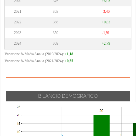
2020
376
+8,05
2021
363
-3,46
2022
366
+0,83
2023
359
-1,91
2024
369
+2,79
Variazione % Media Annua (2019/2024):
+1,18
Variazione % Media Annua (2021/2024):
+0,55
BILANCIO DEMOGRAFICO