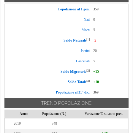
Popolazione al 1 gen.
359
Nati
0
Morti
5
[1]
Saldo Naturale
-5
Iscritti
20
Cancellati
5
[2]
Saldo Migratorio
+15
[3]
Saldo Totale
+10
Popolazione al 31° dic.
369
TREND POPOLAZIONE
Anno
Popolazione (N.)
Variazione % su anno prec.
2019
348
-