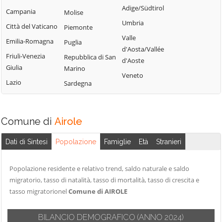
Perinaldo
Adige/Südtirol
Chiusavecchia
Triora
Campania
Molise
Pietrabruna
Umbria
Cipressa
Vallebona
Città del Vaticano
Piemonte
Pieve di Teco
Valle
Civezza
Vallecrosia
Emilia-Romagna
Puglia
Pigna
d'Aosta/Vallée
Cosio d'Arroscia
Vasia
Friuli-Venezia
Repubblica di San
d'Aoste
Pompeiana
Giulia
Marino
Ventimiglia
Veneto
Pontedassio
Lazio
Sardegna
Vessalico
Villa Faraldi
Comune di
Airole
Dati di Sintesi
Popolazione
Famiglie
Età
Stranieri
Popolazione residente e relativo trend, saldo naturale e saldo
migratorio, tasso di natalità, tasso di mortalità, tasso di crescita e
tasso migratorionel
Comune di AIROLE
BILANCIO DEMOGRAFICO
(ANNO 2024)